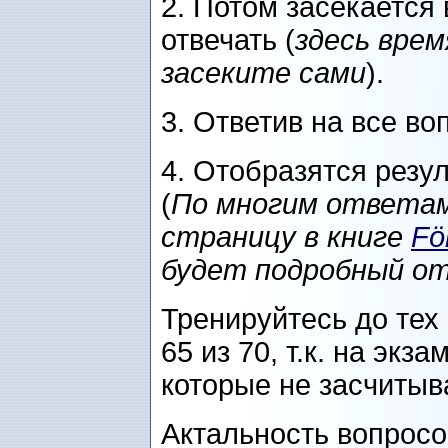
2. Потом засекается
отвечать (
здесь врем
засеките сами
).
3. Ответив на все во
4. Отобразятся резу
(
По многим ответам
страницу в книге
Fö
будет подробный от
Тренируйтесь до тех 
65 из 70, т.к. на экз
которые не засчитыв
Актальность вопросов