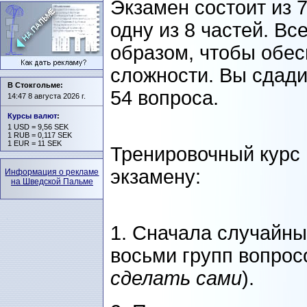
Экзамен состоит из 
одну из 8 частей. Вс
образом, чтобы обес
сложности. Вы сдади
В Стокгольме:
54 вопроса.
14:47 8 августа 2026 г.
Курсы валют
:
1 USD = 9,56 SEK
1 RUB = 0,117 SEK
1 EUR = 11 SEK
Тренировочный курс
экзамену:
Информация о рекламе
на Шведской Пальме
1. Сначала случайны
восьми групп вопросо
сделать сами
).