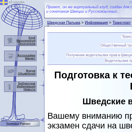
på svenska
П
Проект, он же виртуальный клуб, создан для 
и сочетания Швеции и Русскоязычных...
Шведская Пальма
>
Информация
>
Транспорт
Билеты
Транс
Клуб
Мероприятия
Посетители
Общественный тр
Получение водительских прав в Швец
Фотографии
Маркет
Водительские п
Форум
Подготовка к т
Объявления
Библиотека
Информация
Новости
Шведские в
Вашему вниманию пр
экзамен сдачи на шв
Svenska Palmen