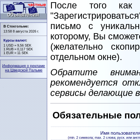
После того как
"Зарегистрироваться
письмо с уникаль
В Стокгольме:
13:58 8 августа 2026 г.
которому, Вы сможет
Курсы валют
:
(желательно скопи
1 USD = 9,56 SEK
1 RUB = 0,117 SEK
1 EUR = 11 SEK
отдельном окне).
Информация о рекламе
Обратите вниман
на Шведской Пальме
рекомендуется отк
сервисы делающие 
Обязательные пол
Имя пользователя
(min. 2 символа; max. 2 слова; руск. или англ