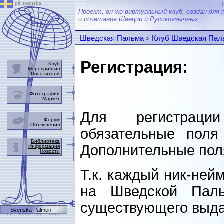
på svenska
П
Проект, он же виртуальный клуб, создан для 
и сочетания Швеции и Русскоязычных...
Шведская Пальма
Клуб Шведская Пал
>
Регистрация:
Клуб
Мероприятия
Посетители
Фотографии
Маркет
Для регистраци
Форум
Объявления
обязательные пол
Библиотека
Дополнительные пол
Информация
Новости
Т.к. каждый ник-ней
на Шведской Паль
существующего выда
Svenska Palmen