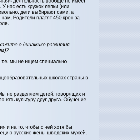
ьная» деятельность вообще не имеет
У нас есть кружок лепки (или
овольно, дети выбирают сами, а
 нам. Родители платят 450 крон за
оле.
скажите о динамике развития
ым)?
т.е. мы не ищем специально
 общеобразовательных школах страны в
Мы не разделяем детей, говорящих и
понять культуру друг друга. Обучение
я и на то, чтобы с ней хотя бы
вецию русские жены шведских мужей.