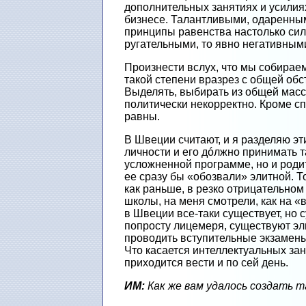
дополнительных занятиях и усилиях
бизнесе. Талантливыми, одаренным
принципы равенства настолько сил
ругательными, то явно негативным
Произнести вслух, что мы собираем
такой степени вразрез с общей обс
Выделять, выбирать из общей массы 
политически некорректно. Кроме сп
равны.
В Швеции считают, и я разделяю э
личности и его дóлжно принимать т
усложненной программе, но и родит
ее сразу бы «обозвали» элитной. Т
как раньше, в резко отрицательном
школы, на меня смотрели, как на «
в Швеции все-таки существует, но с
попросту лицемеря, существуют эли
проводить вступительные экзамены,
Что касается интеллектуальных зан
приходится вести и по сей день.
ИМ:
Как же вам удалось создать 