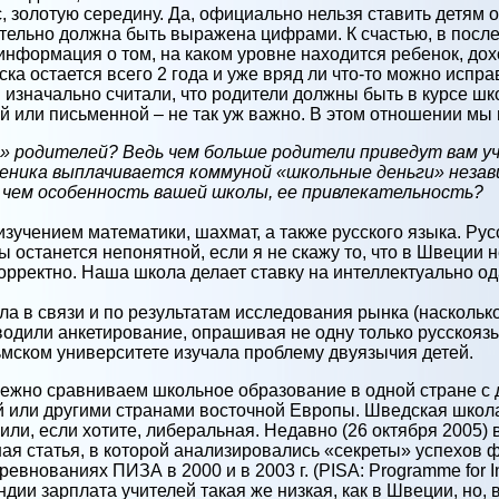
, золотую середину. Да, официально нельзя ставить детям о
ательно должна быть выражена цифрами. К счастью, в пос
информация о том, на каком уровне находится ребенок, до
уска остается всего 2 года и уже вряд ли что-то можно испра
 изначально считали, что родители должны быть в курсе шко
й или письменной – не так уж важно. В этом отношении мы 
 родителей? Ведь чем больше родители приведут вам уч
ченика выплачивается коммуной «школьные деньги» незави
 В чем особенность вашей школы, ее привлекательность?
изучением математики, шахмат, а также русского языка. Русс
 останется непонятной, если я не скажу то, что в Швеции 
корректно. Наша школа делает ставку на интеллектуально о
а в связи и по результатам исследования рынка (насколько
водили анкетирование, опрашивая не одну только русскояз
льмском университете изучала проблему двуязычия детей.
збежно сравниваем школьное образование в одной стране с
кой или другими странами восточной Европы. Шведская шко
или, если хотите, либеральная. Недавно (26 октября 2005)
ая статья, в которой анализировались «секреты» успехов 
нованиях ПИЗА в 2000 и в 2003 г. (PISA: Programme for Int
ндии зарплатa учителей такая же низкая, как в Швеции, но,