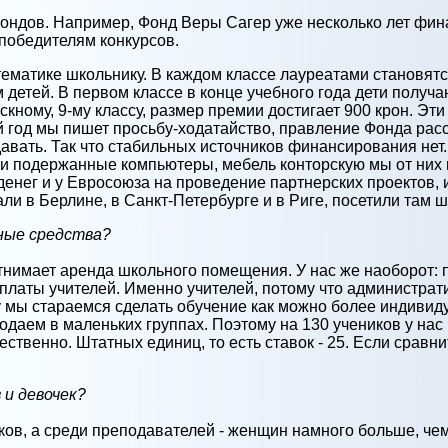
ондов. Например, Фонд Веры Сагер уже несколько лет фин
победителям конкурсов.
ематике школьнику. В каждом классе лауреатами становятся
 детей. В первом классе в конце учебного года дети получ
ускному, 9-му классу, размер премии достигает 900 крон. Эт
й год мы пишет просьбу-ходатайство, правление Фонда рас
авать. Так что стабильных источников финансирования нет. 
и подержанные компьютеры, мебель конторскую мы от них 
денег и у Евросоюза на проведение партнерских проектов, 
вали в Берлине, в Санкт-Петербурге и в Риге, посетили там
ные средства?
нимает аренда школьного помещения. У нас же наоборот:
арплаты учителей. Именно учителей, потому что администрат
ку мы стараемся сделать обучение как можно более индив
даем в маленьких группах. Поэтому на 130 учеников у нас 
ественно. Штатных единиц, то есть ставок - 25. Если сравн
 и девочек?
ков, а среди преподавателей - женщин намного больше, че