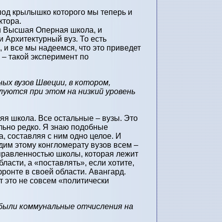
 под крылышко которого мы теперь и
ктора.
 и Высшая Оперная школа, и
Архитектурный вуз. То есть
 и все мы надеемся, что это приведет
– такой эксперимент по
ых вузов Швеции, в котором,
уются при этом на низкий уровень
яя школа. Все остальные – вузы. Это
льно редко. Я знаю подобные
, составляя с ним одно целое. И
дим этому конгломерату вузов всем –
правленностью школы, которая лежит
ласти, а «поставлять», если хотите,
ронте в своей области. Авангард.
т это не совсем «политически
 были коммунальные отчисления на