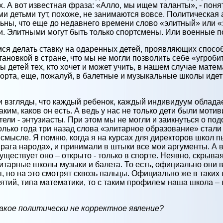
. А вот известная фраза: «Алло, мы ищем таланты», - поня
и детьми тут, похоже, не занимаются вовсе. Политическая
ьны, что еще до недавнего времени слово «элитный» или 
и. Элитными могут быть только спортсмены. Или военные п
ся делать ставку на одаренных детей, проявляющих способ
тановкой в стране, что мы не могли позволить себе «угроб
детей тех, кто хочет и может учить, в нашем случае матема
орта, еще, пожалуй, в балетные и музыкальные школы идет 
ти взгляды, что каждый ребенок, каждый индивидуум облада
аким, каков он есть. А ведь у нас не только дети были мот
ели - энтузиасты. При этом мы не могли и заикнуться о п
олько года три назад слова «элитарное образование» стали
 смысле. Я помню, когда я на курсах для директоров школ 
врага народа», и принимали в штыки все мои аргументы. А 
уществует оно – открыто - только в спорте. Неявно, скрыва
тарные школы музыки и балета. То есть, официально они вс
 но на это смотрят сквозь пальцы. Официально же в таких 
ятий, типа математики, то с таким профилем наша школа – 
такое политически не корректное явление?