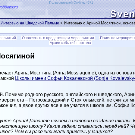
Пользователей On-line: 4571
поддержки
>
Интервью на Шведской Пальме
> Интервью с Ариной Мосягиной, основ
оприятий
Оповестить о предстоящем мероприятии
Поиск по мероприя
Архив событий портала
осягиной
ает Арина Мосягина (Arina Mossiaguine), одна из основат
ьмской
Школы имени Софьи Ковалевской (Sonja Kovalevsky-
. Помимо родного русского, английского и шведского, Ари
верситета – Петрозаводский и Стокгольмский, не считая м
акончил, а двое других все еще учатся в школе им. Софьи К
йте Арина! Давайте начнем с истории создания школы. 
 в настоящую школу? Какие задачи ставились перед ней? 
школ? Чем вы рассчитывали привлечь учащихся?