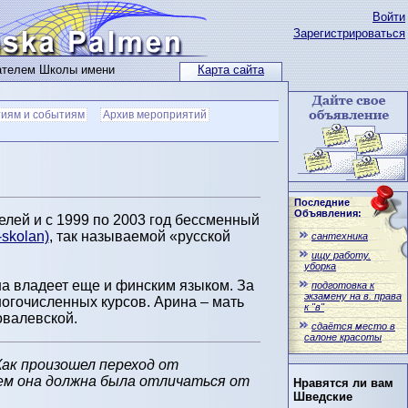
Войти
Зарегистрироваться
ателем Школы имени
Карта сайта
тиям и событиям
Архив мероприятий
Последние
Объявления:
елей и с 1999 по 2003 год бессменный
skolan)
, так называемой «русской
сантехника
ищу работу.
уборка
на владеет еще и финским языком. За
подготовка к
экзамену на в. права
ногочисленных курсов. Арина – мать
к "в"
овалевской.
сдаётся место в
салоне красоты
Как произошел переход от
Чем она должна была отличаться от
Нравятся ли вам
Шведские