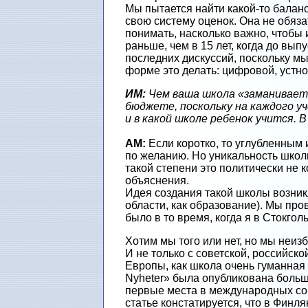
Мы пытается найти какой-то баланс
свою систему оценок. Она не обяз
понимать, насколько важно, чтобы 
раньше, чем в 15 лет, когда до вып
последних дискуссий, поскольку мы
форме это делать: цифровой, устно
ИМ:
Чем ваша школа «заманивает»
бюджете, поскольку на каждого у
и в какой школе ребенок учится.
АМ:
Если коротко, то углубленным 
по желанию. Но уникальность школы
такой степени это политически не 
объяснения.
Идея создания такой школы возникл
области, как образование). Мы про
было в то время, когда я в Стокго
Хотим мы того или нет, но мы неи
И не только с советской, российс
Европы, как школа очень гуманная 
Nyheter» была опубликована больш
первые места в международных сорев
статье констатируется, что в Финля