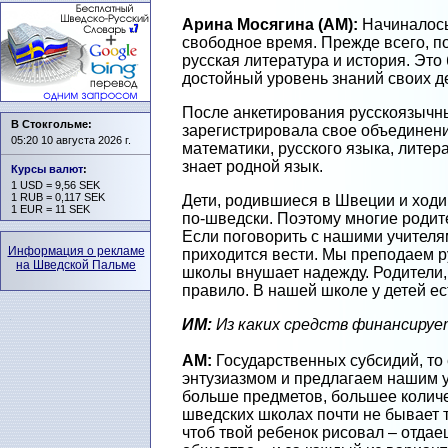
Арина Мосягина (АМ):
Начиналось 
свободное время. Прежде всего, п
русская литература и история. Это
достойный уровень знаний своих дет
После анкетирования русскоязычных
В Стокгольме:
зарегистрировала свое объединение
05:20 10 августа 2026 г.
математики, русского языка, литер
знает родной язык.
Курсы валют
:
1 USD = 9,56 SEK
1 RUB = 0,117 SEK
Дети, родившиеся в Швеции и ходи
1 EUR = 11 SEK
по-шведски. Поэтому многие родит
Если поговорить с нашими учителям
Информация о рекламе
приходится вести. Мы преподаем ру
на Шведской Пальме
школы внушает надежду. Родители, 
правило. В нашей школе у детей ес
ИМ:
Из каких средств финансируе
АМ:
Государственных субсидий, то 
энтузиазмом и предлагаем нашим у
больше предметов, большее количес
шведских школах почти не бывает т
чтоб твой ребенок рисовал – отда