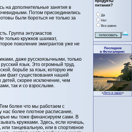
продукты
питания?
сь на дополнительные занятия в
и очевидными. Потом присоединились
Да
готовы были бороться не только за
Нет
Все равно
ть. Группа энтузиастов
е только кружков шахмат,
второе поколение эмигрантов уже не
Последнее
в Фотогалерее:
иками, даже русскоязычными, только
русский язык. Это огромный труд.
ской, борьбе за язык, которую им
 сам факт существования нашей
 детей, скорее исключение, чем
ами, так и со взрослыми.
«
Лето и закат
»
 Тем более что мы работаем с
 нас более плотное расписание,
оторые мы тоже финансируем сами. В
зывать кружками. Здесь, если хочешь,
 или танцевальную, или в спортивное