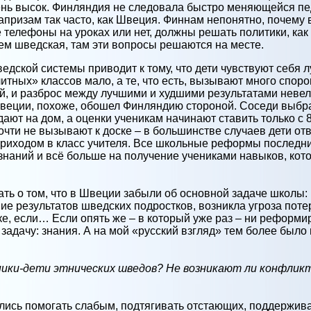
ень высок. Финляндия не следовала быстро меняющейся пе
призам так часто, как Швеция. Финнам непонятно, почему во
ые телефоны на уроках или нет, должны решать политики, как
ем шведская, там эти вопросы решаются на месте.
ской системы приводит к тому, что дети чувствуют себя л
итных» классов мало, а те, что есть, вызывают много споро
й, и разброс между лучшими и худшими результатами невел
Швеции, похоже, обошел Финляндию стороной. Соседи выбра
ают на дом, а оценки ученикам начинают ставить только с 8-
очти не вызывают к доске – в большинстве случаев дети отв
приходом в класс учителя. Все школьные реформы последних
знаний и всё больше на получение учениками навыков, кот
ать о том, что в Швеции забыли об основной задаче школы
е результатов шведских подростков, возникла угроза поте
е, если… Если опять же – в который уже раз – ни реформи
адачу: знания. А на мой «русский взгляд» тем более было в
ики-дети этнических шведов? Не возникают ли конфликт
ись помогать слабым, подтягивать отстающих, поддерживат