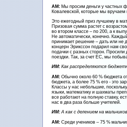
АМ:
Мы просим деньги у частных ф
Ковалевской, которые мы вручаем 
Это ежегодный приз лучшему в мат
Призовая сумма растет с возрастом
во втором классе – по 200, а к вып
Не автоматически, конечно. Кажды
принимает решение – дать или не д
концерн Эрикссон подарил нам сво
подачки с разных сторон. Просили 
поездки. Так, за счет ЕС, мы побы
ИМ:
Как распределяются бюджет
АМ:
Обычно около 60 % бюджета от
бюджета, а более 75 % его - это з
Классы у нас небольшие, посколь
языки, математику и шахматы препо
все работают на полную ставку, ест
нас в два раза больше учителей.
ИМ:
А как с делением на мальчиков
АМ:
Среди учеников – 75 % мальчи