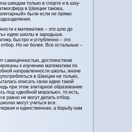
тна шведам только в спорте и в шоу-
 атмосфера в Швеции такова,
«элитарный» были если не прямо
одразделения.
ности к математике – это шло до
ить» идею школы в зародыше.
тику, быстро и углубленно – это
отбор. Но не более. Все остальные –
ет самоценностью, достоинством
ивированы к изучению математики по
одобной направленности школы, иначе
 употребляться в Швеции не только,
пыталась описать свою идею такой
ведь при этом элитарное образование
ясь под «двойной моралью», то есть,
е равно не могут делать отбор,
школах могут учиться все.
первая и единственная, а борьбу нам