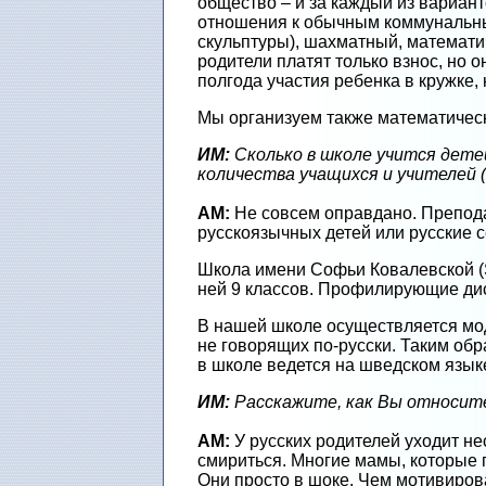
общество – и за каждый из вариан
отношения к обычным коммунальным
скульптуры), шахматный, математич
родители платят только взнос, но о
полгода участия ребенка в кружке,
Мы организуем также математическ
ИМ:
Сколько в школе учится дете
количества учащихся и учителей 
АМ:
Не совсем оправдано. Препода
русскоязычных детей или русские с
Школа имени Софьи Ковалевской (So
ней 9 классов. Профилирующие дис
В нашей школе осуществляется мод
не говорящих по-русски. Таким обра
в школе ведется на шведском язык
ИМ:
Расскажите, как Вы относите
АМ:
У русских родителей уходит не
смириться. Многие мамы, которые 
Они просто в шоке. Чем мотивирова