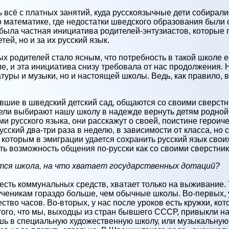
всё с платных занятий, куда русскоязычные дети собирали
о математике, где недостатки шведского образования был
 была частная инициатива родителей-энтузиастов, которые 
ей, но и за их русский язык.
 родителей стало ясным, что потребность в такой школе ес
, и эта инициатива снизу требовала от нас продолжения. Н
атуры и музыки, но и настоящей школы. Ведь, как правило, 
вшие в шведский детский сад, общаются со своими сверстн
ели выбирают нашу школу в надежде вернуть детям родной 
и русского языка, они расскажут о своей, поистине героиче
сский два-три раза в неделю, в зависимости от класса, но
которым в эмиграции удается сохранить русский язык своих
ть возможность общения по-русски как со своими сверстник
тся школа, на что хватает государственных дотаций?
есть коммунальных средств, хватает только на выживание.
ченикам гораздо больше, чем обычные школы. Во-первых, у
тво часов. Во-вторых, у нас после уроков есть кружки, к
ого, что мы, выходцы из стран бывшего СССР, привыкли на
ешь в специальную художественную школу, или музыкальную,