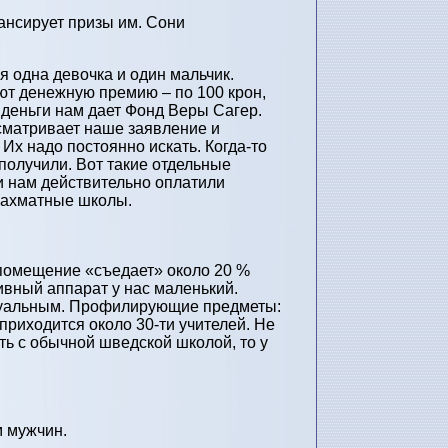
ансирует призы им. Сони
 одна девочка и один мальчик.
ают денежную премию – по 100 крон,
и деньги нам дает Фонд Веры Сагер.
сматривает наше заявление и
Их надо постоянно искать. Когда-то
получили. Вот такие отдельные
и нам действительно оплатили
 шахматные школы.
 помещение «съедает» около 20 %
ивный аппарат у нас маленький.
идуальным. Профилирующие предметы:
приходится около 30-ти учителей. Не
ить с обычной шведской школой, то у
м мужчин.