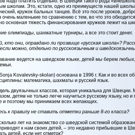
тов надо платить отдельно. В Швеции такого рода «внешкол
 школам. Это, кстати, одно из преимуществ нашей школы. 
еский, кружок бальных танцев. Всё это после уроков, добр
н очень маленькие по сравнению с тем, во что это обходится
 но основная тяжесть финансирования кружков лежит на шк
ие олимпиады, шахматные турниры, а все это стоит денег.
й, кто они, оправдано ли прозвище «русская школа»? Рас
(если можно, отдельно по русскоязычным и шведскоязычн
вание ведется на шведском языке, детей мы берем любых, 
емьи.
nja Kovalevsky-skolan) основана в 1996 г. Как и во всех
циплины: математика, шахматы и русский язык.
ель двуязычных классов, которая уникальна для Швеции. 
зом, детям не только легче научиться русскому языку, но и 
е и поэтому мы принимаем всех желающих.
сь к правилу не ставить отметки раньше 8-го класса?
сколько лет на знакомство со шведской системой образовани
приводят к нам своих детей, – это недавно прибывшие в Ш
ть детей, если нет отметок?