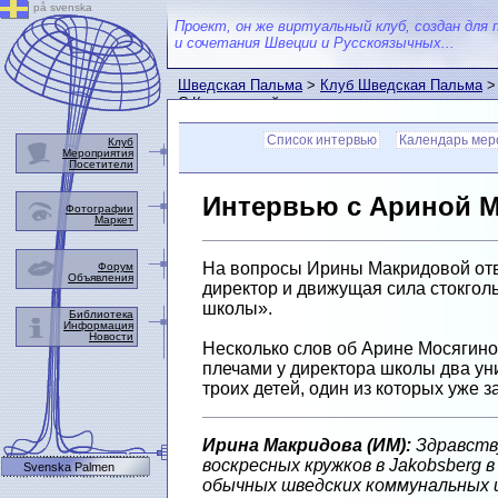
på svenska
Проект, он же виртуальный клуб, создан для 
и сочетания Швеции и Русскоязычных...
Шведская Пальма
>
Клуб Шведская Пальма
С.Ковалевской
Список интервью
Календарь мер
Клуб
Мероприятия
Посетители
Интервью с
Ариной М
Фотографии
Маркет
На вопросы Ирины Макридовой отвеч
Форум
Объявления
директор и движущая сила стокгол
школы».
Библиотека
Информация
Новости
Несколько слов об Арине Мосягиной
плечами у директора школы два уни
троих детей, один из которых уже з
Ирина Макридова (ИМ):
Здравству
воскресных кружков в Jakobsberg
Svenska Palmen
обычных шведских коммунальных 