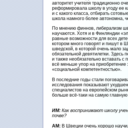
авторитет учителя традиционно оч
реформировала школу в угоду ее ка
и с какого класса, отбирать сотов
школа намного более автономна, ч
По мнению финнов, либерализм швед
научаются. Хотя и в Финляндии «эл
равные возможности для всех дете
котором много говорят и пишут в 
шведской, в которой очень мало зад
обязательной девятилетки. Здесь п
и также необязательно вставать с 
всё меньше упор на приобретение 
«социальной компетентностью».
В последние годы стали поговарив
исследования показывают ухудшени
специалистов на европейском рынк
больше всё-таки на самую главную з
ИМ:
Как воспринимают школу учен
почве?
АМ:
В Швеции очень хорошо научил