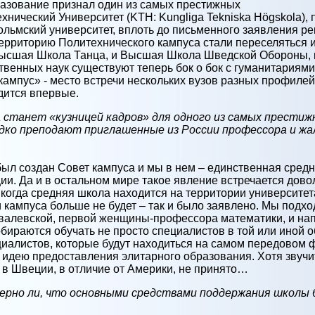
разование признал один из самых престижных
нический Университет (KTH: Kungliga Tekniska Högskola),
льмский университет, вплоть до письменного заявления ре
территорию Политехнического кампуса стали переселяться
ысшая Школа Танца, и Высшая Школа Шведской Обороны, и 
твенных наук существуют теперь бок о бок с гуманитариями,
ампус» - место встречи нескольких вузов разных профилей 
ится впервые.
танет «кузницей кадров» для одного из самых престижн
ко преподают приглашенные из России профессора и жал
был создан Совет кампуса и мы в нем – единственная средн
ии. Да и в остальном мире такое явление встречается дово
когда средняя школа находится на территории университета
 кампуса больше не будет – так и было заявлено. Мы подхо
овалевской, первой женщины-профессора математики, и на
бираются обучать не просто специалистов в той или иной об
иалистов, которые будут находиться на самом передовом ф
 идею предоставления элитарного образования. Хотя звучи
м в Швеции, в отличие от Америки, не принято…
верно ли, что основными средствами поддержания школы