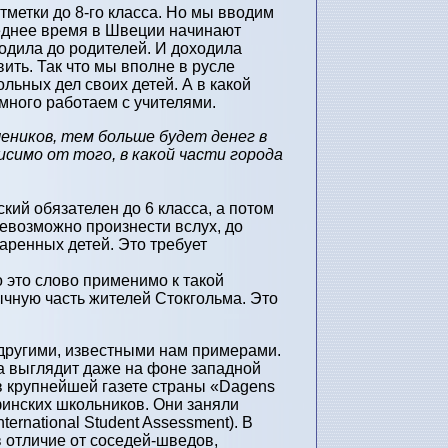
тметки до 8-го класса. Но мы вводим
леднее время в Швеции начинают
ходила до родителей. И доходила
вить. Так что мы вполне в русле
льных дел своих детей. А в какой
много работаем с учителями.
еников, тем больше будет денег в
симо от того, в какой части города
кий обязателен до 6 класса, а потом
невозможно произнести вслух, до
даренных детей. Это требует
 это слово применимо к такой
ычную часть жителей Стокгольма. Это
 другими, известными нам примерами.
ла выглядит даже на фоне западной
 в крупнейшей газете страны «Dagens
финских школьников. Они заняли
ernational Student Assessment). В
 в отличие от соседей-шведов,