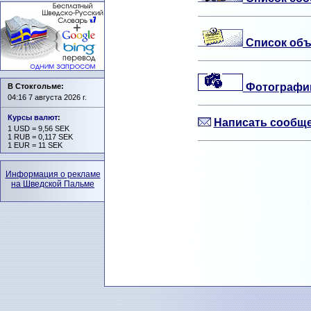
Список объ
Фотографии
В Стокгольме:
04:16 7 августа 2026 г.
Курсы валют
:
Написать сообще
1 USD = 9,56 SEK
1 RUB = 0,117 SEK
1 EUR = 11 SEK
Информация о рекламе
на Шведской Пальме