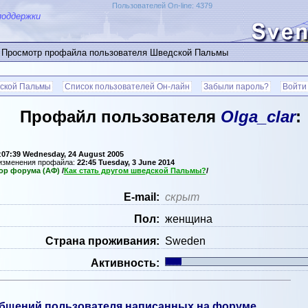
Пользователей On-line: 4379
поддержки
 Просмотр профайла пользователя Шведской Пальмы
ской Пальмы
Список пользователей Он-лайн
Забыли пароль?
Войти
Профайл пользователя
Olga_clar
:
:
07:39 Wednesday, 24 August 2005
 изменения профайла:
22:45 Tuesday, 3 June 2014
ор форума (АФ)
/
Как стать другом шведской Пальмы?
/
Е-mail:
скрыт
Пол:
женщина
Страна проживания:
Sweden
Активность:
бщений пользователя написанных на форуме