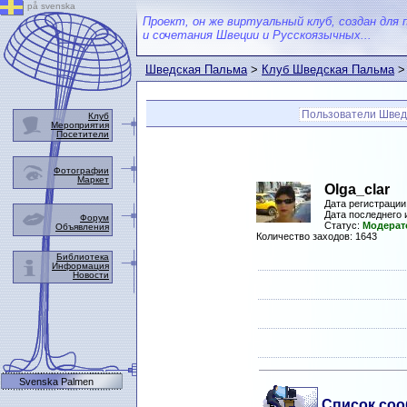
på svenska
Проект, он же виртуальный клуб, создан для 
и сочетания Швеции и Русскоязычных...
Шведская Пальма
>
Клуб Шведская Пальма
>
Пользователи Швед
Клуб
Мероприятия
Посетители
Фотографии
Маркет
Olga_clar
Дата регистрации
Дата последнего
Форум
Статус:
Модерат
Объявления
Количество заходов: 1643
Библиотека
Информация
Новости
Svenska Palmen
Список соо