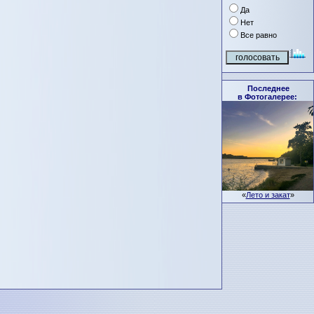
Да
Нет
Все равно
Последнее
в Фотогалерее:
«
Лето и закат
»