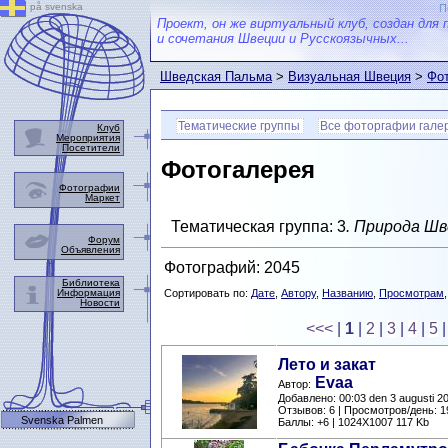
på svenska
П
Проект, он же виртуальный клуб, создан для 
и сочетания Швеции и Русскоязычных...
Шведская Пальма
>
Визуальная Швеция
>
Фот
Тематические группы
Все фоторгафии гале
Клуб
Мероприятия
Посетители
Фотогалерея
Фотографии
Маркет
Тематическая группа: 3
. Природа Шв
Форум
Объявления
Фотографий: 2045
Библиотека
Информация
Сортировать по:
Дате
,
Автору
,
Названию
,
Просмотрам
Новости
<<<
|
1
|
2
|
3
|
4
|
5
Лето и закат
Evaa
Автор:
Добавлено: 00:03 den 3 augusti 2
Отзывов: 6 | Просмотров/день: 1
Svenska Palmen
Баллы: +6 | 1024X1007 117 Kb