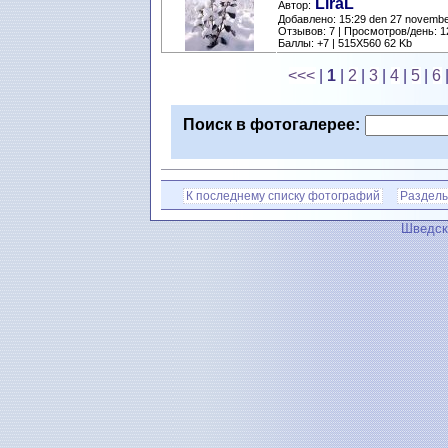
LiraL
Автор:
Добавлено: 15:29 den 27 novemb
Отзывов: 7 | Просмотров/день: 1
Баллы: +7 | 515X560 62 Kb
<<<
|
1
|
2
|
3
|
4
|
5
|
6
Поиск в фотогалерее:
К последнему списку фотографий
Разделы
Шведск