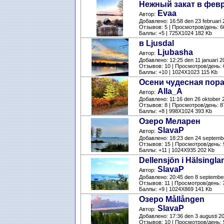
Нежный закат в фев
Evaa
Автор:
Добавлено: 16:58 den 23 februari
Отзывов: 5 | Просмотров/день: 6
Баллы: +5 | 725X1024 182 Kb
в Ljusdal
Ljubasha
Автор:
Добавлено: 12:25 den 11 januari 2
Отзывов: 10 | Просмотров/день: 
Баллы: +10 | 1024X1023 115 Kb
Осени чудесная пор
Alla_A
Автор:
Добавлено: 11:16 den 26 oktober 
Отзывов: 8 | Просмотров/день: 8
Баллы: +8 | 998X1024 393 Kb
Озеро Меларен
SlavaP
Автор:
Добавлено: 18:23 den 24 septemb
Отзывов: 15 | Просмотров/день: 
Баллы: +11 | 1024X935 202 Kb
Dellensjön i Hälsingla
SlavaP
Автор:
Добавлено: 20:45 den 8 septembe
Отзывов: 11 | Просмотров/день: 
Баллы: +9 | 1024X869 141 Kb
Озеро Mållången
SlavaP
Автор:
Добавлено: 17:36 den 3 augusti 2
Отзывов: 10 | Просмотров/день: 