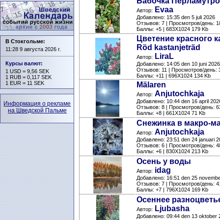
Бабочка Перламутро
Evaa
Автор:
Добавлено: 15:35 den 5 juli 2026
Отзывов: 7 | Просмотров/день: 1
Баллы: +5 | 683X1024 179 Kb
Цветение красного к
В Стокгольме:
Röd kastanjeträd
11:28 9 августа 2026 г.
LiraL
Автор:
Курсы валют
:
Добавлено: 14:05 den 10 juni 2026
Отзывов: 11 | Просмотров/день: 
1 USD = 9,56 SEK
Баллы: +11 | 696X1024 134 Kb
1 RUB = 0,117 SEK
1 EUR = 11 SEK
Mälaren
Anjutochkaja
Автор:
Добавлено: 10:44 den 16 april 202
Информация о рекламе
Отзывов: 8 | Просмотров/день: 6
на Шведской Пальме
Баллы: +8 | 661X1024 71 Kb
Снежинка в макро-м
Anjutochkaja
Автор:
Добавлено: 23:51 den 24 januari 
Отзывов: 6 | Просмотров/день: 4
Баллы: +6 | 830X1024 213 Kb
Осень у воды
idag
Автор:
Добавлено: 16:51 den 25 novemb
Отзывов: 7 | Просмотров/день: 4
Баллы: +7 | 796X1024 169 Kb
Осеннее разноцветь
Ljubasha
Автор:
Добавлено: 09:44 den 13 oktober 