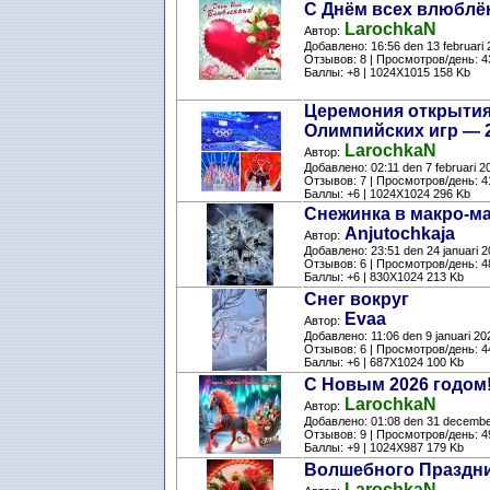
С Днём всех влюблё
LarochkaN
Автор:
Добавлено: 16:56 den 13 februari
Отзывов: 8 | Просмотров/день: 4
Баллы: +8 | 1024X1015 158 Kb
Церемония открыти
Олимпийских игр — 2
LarochkaN
Автор:
Добавлено: 02:11 den 7 februari 2
Отзывов: 7 | Просмотров/день: 4
Баллы: +6 | 1024X1024 296 Kb
Снежинка в макро-м
Anjutochkaja
Автор:
Добавлено: 23:51 den 24 januari 
Отзывов: 6 | Просмотров/день: 4
Баллы: +6 | 830X1024 213 Kb
Снег вокруг
Evaa
Автор:
Добавлено: 11:06 den 9 januari 20
Отзывов: 6 | Просмотров/день: 4
Баллы: +6 | 687X1024 100 Kb
С Новым 2026 годом
LarochkaN
Автор:
Добавлено: 01:08 den 31 decemb
Отзывов: 9 | Просмотров/день: 4
Баллы: +9 | 1024X987 179 Kb
Волшебного Праздни
LarochkaN