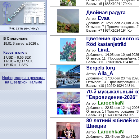
Отзывов: 7 | Просмотров/день: 1
Баллы: +5 | 683X1024 179 Kb
Двойная радуга
Evaa
Автор:
Добавлено: 12:21 den 23 juni 2026
Отзывов: 7 | Просмотров/день: 2
Баллы: +7 | 974X1024 194 Kb
Цветение красного к
В Стокгольме:
18:01 8 августа 2026 г.
Röd kastanjeträd
LiraL
Автор:
Курсы валют
:
Добавлено: 14:05 den 10 juni 2026
1 USD = 9,56 SEK
Отзывов: 11 | Просмотров/день: 
1 RUB = 0,117 SEK
Баллы: +11 | 696X1024 134 Kb
1 EUR = 11 SEK
Sergels torg
Alla_A
Автор:
Информация о рекламе
Добавлено: 17:30 den 23 maj 202
на Шведской Пальме
Отзывов: 13 | Просмотров/день: 
Баллы: +10 | 1024X1024 243 Kb
70-й музыкальный к
"Евровидение-2026"
LarochkaN
Автор:
Добавлено: 22:51 den 12 maj 202
Отзывов: 1 | Просмотров/день: 3
Баллы: +1 | 1024X1024 241 Kb
80-летний юбилей к
Швеции
LarochkaN
Автор:
Добавлено: 23:45 den 30 april 202