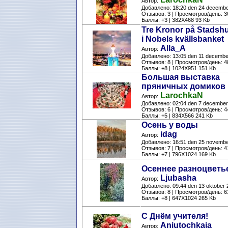
Автор:
Добавлено: 18:20 den 24 decemb
Отзывов: 3 | Просмотров/день: 3
Баллы: +3 | 382X468 93 Kb
Tre Kronor på Stadsh
i Nobels kvällsbanket
Alla_A
Автор:
Добавлено: 13:05 den 11 decembe
Отзывов: 8 | Просмотров/день: 4
Баллы: +8 | 1024X951 151 Kb
Большая выставка
пряничных домиков
LarochkaN
Автор:
Добавлено: 02:04 den 7 december
Отзывов: 6 | Просмотров/день: 4
Баллы: +5 | 834X566 241 Kb
Осень у воды
idag
Автор:
Добавлено: 16:51 den 25 novemb
Отзывов: 7 | Просмотров/день: 4
Баллы: +7 | 796X1024 169 Kb
Осеннее разноцветь
Ljubasha
Автор:
Добавлено: 09:44 den 13 oktober 
Отзывов: 8 | Просмотров/день: 6
Баллы: +8 | 647X1024 265 Kb
С Днём учителя!
Anjutochkaja
Автор: