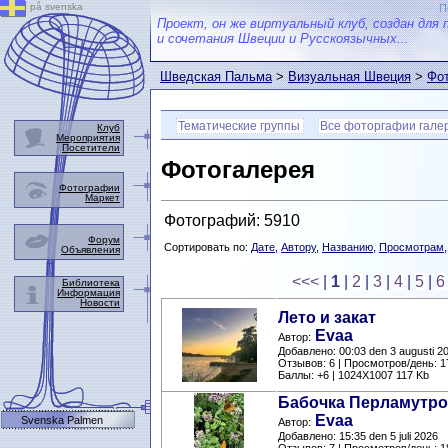
på svenska
П
Проект, он же виртуальный клуб, создан для 
и сочетания Швеции и Русскоязычных...
Шведская Пальма
>
Визуальная Швеция
>
Фот
Тематические группы
Все фоторгафии гале
Клуб
Мероприятия
Посетители
Фотогалерея
Фотографии
Маркет
Фотографий: 5910
Форум
Сортировать по:
Дате
,
Автору
,
Названию
,
Просмотрам
Объявления
<<<
|
1
|
2
|
3
|
4
|
5
|
6
Библиотека
Информация
Новости
Лето и закат
Evaa
Автор:
Добавлено: 00:03 den 3 augusti 2
Отзывов: 6 | Просмотров/день: 1
Баллы: +6 | 1024X1007 117 Kb
Бабочка Перламутро
Evaa
Svenska Palmen
Автор:
Добавлено: 15:35 den 5 juli 2026