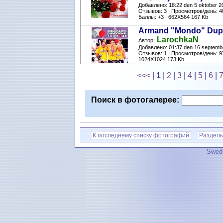
Добавлено: 18:22 den 5 oktober 2
Отзывов: 3 | Просмотров/день: 4
Баллы: +3 | 662X564 167 Kb
Armand "Mondo" Dupl
LarochkaN
Автор:
Добавлено: 01:37 den 16 septemb
Отзывов: 1 | Просмотров/день: 9
1024X1024 173 Kb
<<<
|
1
|
2
|
3
|
4
|
5
|
6
|
Поиск в фотогалерее:
К последнему списку фотографий
Разделы
Swedi