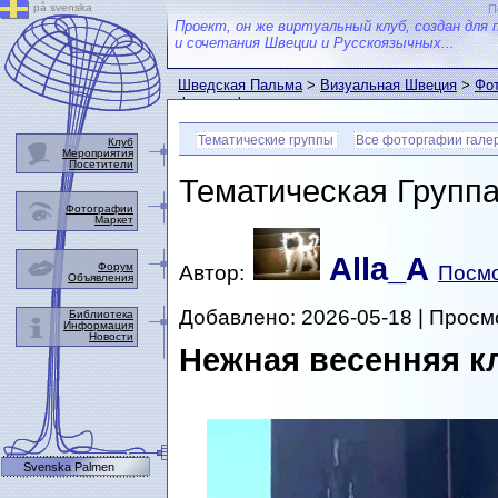
på svenska
П
Проект, он же виртуальный клуб, создан для 
и сочетания Швеции и Русскоязычных...
Шведская Пальма
>
Визуальная Швеция
>
Фот
фотографии
Тематические группы
Все фоторгафии гале
Клуб
Мероприятия
Посетители
Тематическая Групп
Фотографии
Маркет
Alla_A
Форум
Автор:
Посмо
Объявления
Добавлено: 2026-05-18 | Просм
Библиотека
Информация
Новости
Нежная весенняя к
Svenska Palmen