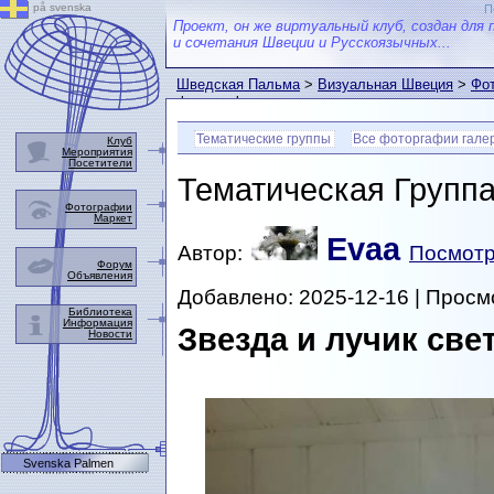
på svenska
П
Проект, он же виртуальный клуб, создан для 
и сочетания Швеции и Русскоязычных...
Шведская Пальма
>
Визуальная Швеция
>
Фот
фотографии
Тематические группы
Все фоторгафии гале
Клуб
Мероприятия
Посетители
Тематическая Групп
Фотографии
Маркет
Evaa
Автор:
Посмотр
Форум
Объявления
Добавлено: 2025-12-16 | Просм
Библиотека
Информация
Звезда и лучик све
Новости
Svenska Palmen