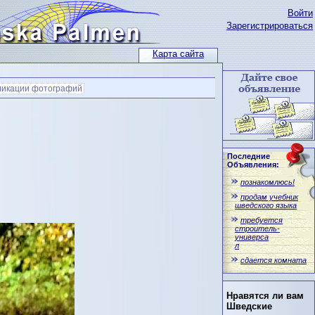
Войти
Зарегистрироваться
Карта сайта
ликации фотографий
Последние
Объявления:
познакомлюсь!
продам учебник
шведского языка
требуется
строитель-
универса
л
сдается комната
Нравятся ли вам
Шведские