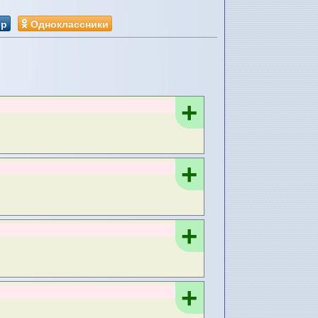
ир
Одноклассники
+
+
+
+