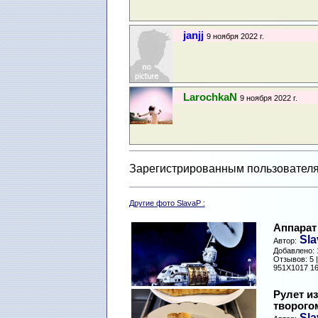
janjj
9 ноября 2022 г.
LarochkaN
9 ноября 2022 г.
Зарегистрированным пользователя
Другие фото SlavaP :
Аппарат
Sla
Автор:
Добавлено: 1
Отзывов: 5 
951X1017 16
Рулет из
творого
Sla