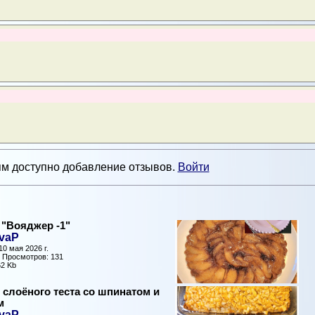
м доступно добавление отзывов.
Войти
 "Вояджер -1"
vaP
0 мая 2026 г.
| Просмотров: 131
2 Kb
 слоёного теста со шпинатом и
м
vaP