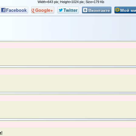
Width=643 pix; Height=1024 pix; Size=179 Kb
Facebook
Google+
Twitter
Вконтакте
Мой м
!