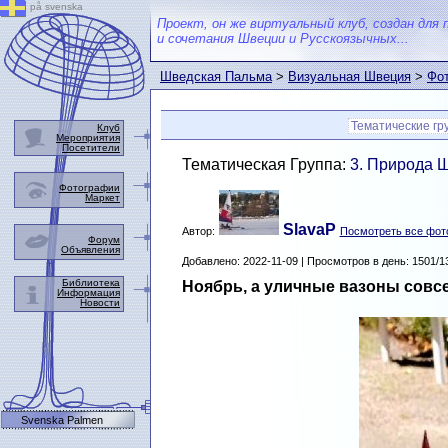
på svenska
Проект, он же виртуальный клуб, создан для 
и сочетания Швеции и Русскоязычных...
Шведская Пальма
>
Визуальная Швеция
>
Фот
Тематические гр
Клуб
Мероприятия
Посетители
Тематическая Группа:
3. Природа 
Фотографии
Маркет
SlavaP
Автор:
Посмотреть все фот
Форум
Объявления
Добавлено: 2022-11-09 | Просмотров в день: 1501/1
Библиотека
Ноябрь, а уличные вазоны совсе
Информация
Новости
Svenska Palmen