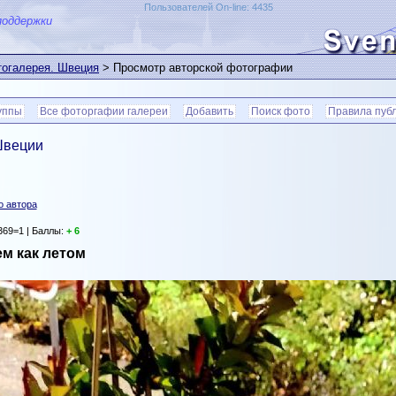
Пользователей On-line: 4435
поддержки
огалерея. Швеция
> Просмотр авторской фотографии
уппы
Все фоторгафии галереи
Добавить
Поиск фото
Правила пуб
Швеции
о автора
369=1 | Баллы:
+ 6
м как летом