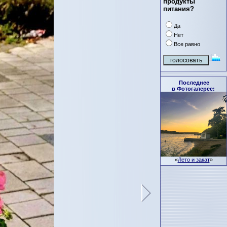
продукты
питания?
Да
Нет
Все равно
Последнее
в Фотогалерее:
«
Лето и закат
»