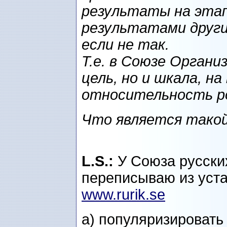
результаты на этап
результатами други
если не так.
Т.е. в Союзе Органи
цель, но и шкала, н
относительность р
Что является тако
L.S.:
У Союза русски
переписываю из уста
www.rurik.se
а) популяризировать