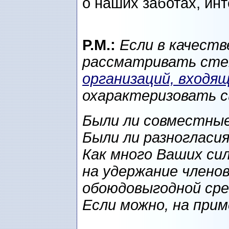
о наших заботах, ин
P.M.:
Если в качеств
рассматривать сте
организаций, входя
охарактеризовать 
Были ли совместные
Были ли разногласи
Как много Ваших сил
на удержание члено
обоюдовыгодной ср
Если можно, на прим