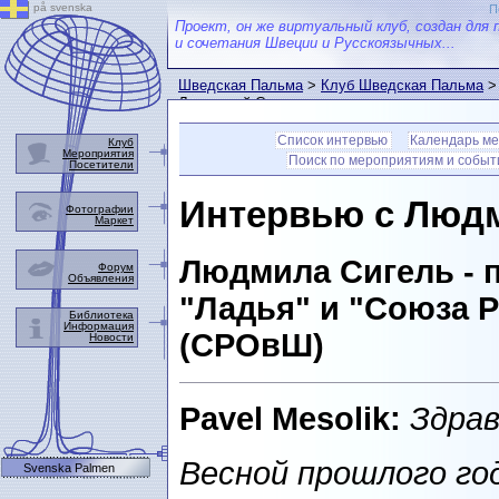
på svenska
П
Проект, он же виртуальный клуб, создан для 
и сочетания Швеции и Русскоязычных...
Шведская Пальма
>
Клуб Шведская Пальма
Людмилой Сигель
Список интервью
Календарь м
Клуб
Мероприятия
Поиск по мероприятиям и собы
Посетители
Интервью с Люд
Фотографии
Маркет
Людмила Сигель - 
Форум
Объявления
"Ладья" и "Союза 
Библиотека
Информация
(СРОвШ)
Новости
Pavel Mesolik:
Здра
Весной прошлого год
Svenska Palmen