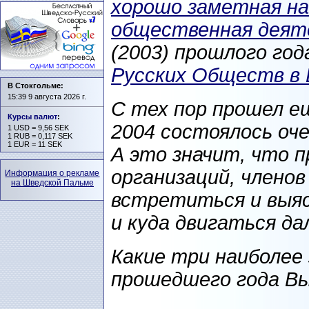
хорошо заметная на
общественная деят
(2003) прошлого год
Русских Обществ в
В Стокгольме:
15:39 9 августа 2026 г.
С тех пор прошел ещ
Курсы валют
:
2004 состоялось оче
1 USD = 9,56 SEK
1 RUB = 0,117 SEK
1 EUR = 11 SEK
А это значит, что 
организаций, члено
Информация о рекламе
на Шведской Пальме
встретиться и выя
и куда двигаться д
Какие три наиболее
прошедшего года В