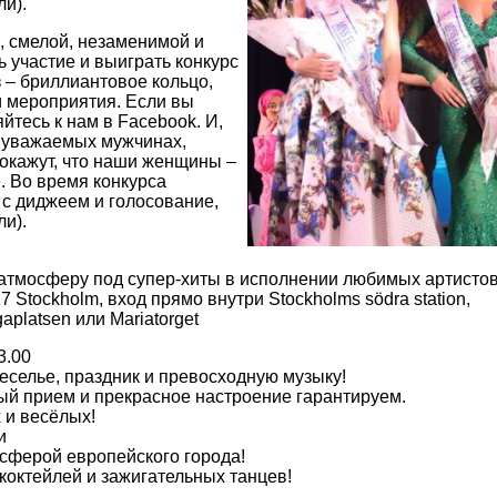
и).
, смелой, незаменимой и
 участие и выиграть конкурс
 – бриллиантовое кольцо,
 мероприятия. Если вы
йтесь к нам в Facebook. И,
х уважаемых мужчинах,
окажут, что наши женщины –
 Во время конкурса
 с диджеем и голосование,
и).
атмосферу под супер-хиты в исполнении любимых артистов
 Stockholm, вход прямо внутри Stockholms södra station,
platsen или Mariatorget
3.00
еселье, праздник и превосходную музыку!
ый прием и прекрасное настроение гарантируем.
 и весёлых!
и
сферой европейского города!
коктейлей и зажигательных танцев!