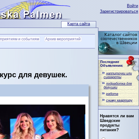
Войти
Зарегистрироваться
Карта сайта
оприятиям и событиям
Архив мероприятий
Последние
Объявления:
курс для девушек.
наппиточки или
сиггареты
подработка для
девушки
работа
сниму квартиру
Нравятся ли вам
Шведские
продукты
питания?