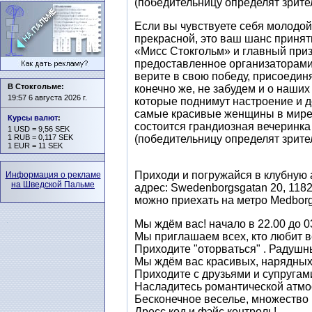
(победительницу определят зрител
Если вы чувствуете себя молодой
прекрасной, это ваш шанс принять
«Мисс Стокгольм» и главный приз
предоставленное организаторами
верите в свою победу, присоединя
В Стокгольме:
конечно же, не забудем и о наши
19:57 6 августа 2026 г.
которые поднимут настроение и д
самые красивые женщины в мире.
Курсы валют
:
состоится грандиозная вечеринка
1 USD = 9,56 SEK
(победительницу определят зрител
1 RUB = 0,117 SEK
1 EUR = 11 SEK
Приходи и погружайся в клубную 
Информация о рекламе
на Шведской Пальме
адрес: Swedenborgsgatan 20, 11827
можно приехать на метро Medborga
Мы ждём вас! начало в 22.00 до 0
Мы приглашаем всех, кто любит в
Приходите "оторваться" . Радушн
Мы ждём вас красивых, нарядных
Приходите с друзьями и супругам
Насладитесь романтической атмо
Бесконечное веселье, множество 
Дресс код и фэйс контроль!