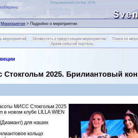
Пользователей On-line: 3743
поддержки
>
Мероприятия
> Подробно о мероприятии
ь мероприятий
Оповестить о предстоящем мероприятии
Поиск по мер
Архив событий портала
Швеции
 Стокгольм 2025. Брилиантовый кон
Красоты МИСС Стокгольм 2025
m в новом клубе LILLA WIEN
(Диамант) для наших
илиантовое кольцо