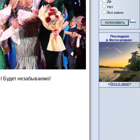
Да
Нет
Все равно
Последнее
в Фотогалерее:
! Будет незабываемо!
«
Лето и закат
»