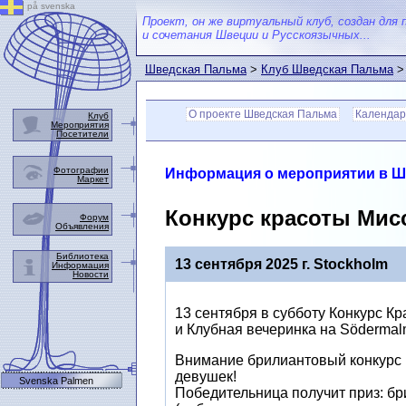
på svenska
Проект, он же виртуальный клуб, создан для 
и сочетания Швеции и Русскоязычных...
Шведская Пальма
>
Клуб Шведская Пальма
О проекте Шведская Пальма
Календар
Клуб
Мероприятия
Посетители
Фотографии
Информация о мероприятии в 
Маркет
Конкурс красоты Мисс
Форум
Объявления
Библиотека
13 сентября 2025 г. Stockholm
Информация
Новости
13 сентября в субботу Конкурс 
и Клубная вечеринка на Södermal
Внимание брилиантовый конкурс 
девушек!
Svenska Palmen
Победительницa получит приз: бр