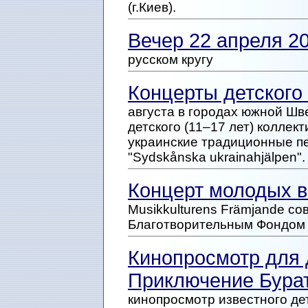
(г.Киев).
Вечер 22 апреля 2
русском кругу
Концерты детского
августа в городах южной Шв
детского (11–17 лет) коллек
украинские традиционные п
"Sydskånska ukrainahjälpen".
Концерт молодых в
Musikkulturens Främjande с
Благотворительным Фондом 
Кинопросмотр для 
Приключение Бура
кинопросмотр известного де