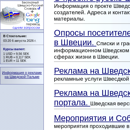
Информация о прокте Шведс
создателей. Адреса и конта
материалы.
Опросы посетителе
В Стокгольме:
в Швеции.
03:20 6 августа 2026 г.
Списки и гр
Курсы валют
:
информационном Шведском 
1 USD = 9,56 SEK
сферах жизни в Швеции.
1 RUB = 0,117 SEK
1 EUR = 11 SEK
Реклама на Шведс
Информация о рекламе
на Шведской Пальме
рекламные услуги Швесдко
Реклама на Шведск
портала.
Шведская верс
Мероприятия и Со
мероприятия проходившие в 