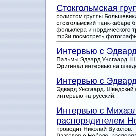
Стокгольмская гру
солистом группы Большевик
стокгольмский панк-кабаре
фольклера и нордического т
mp3и посмотреть фотографи
Интервью с Эдвард
Пальмы Эдвард Унсгаард. Ш
Оригинал интервью на швед
Интервью с Эдвар
Эдвард Унсгаард. Шведский 
интервью на русский.
Интервью с Михаэ
распорядителем Н
проводит Николай Вуколов.
Разговор о Нобеле, распоря