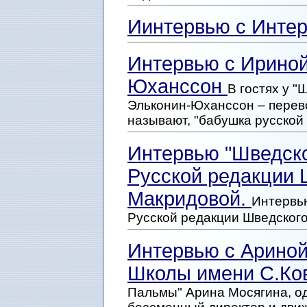
Иинтервью с Инте
Интервью с Ирино
Юханссон
В гостях у 
Эльконин-Юханссон – перевод
называют, "бабушка русской
Интервью "Шведск
Русской редакции 
Макридовой.
Интервь
Русской редакции Шведског
Интервью с Ариной
Школы имени С.Ко
Пальмы" Арина Мосягина, од