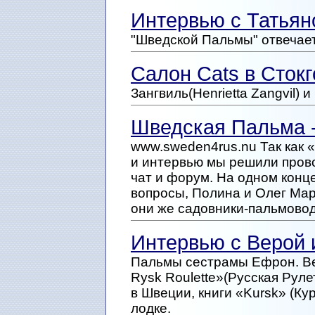
Интервью с Татья
"Шведской Пальмы" отвечает
Салон Cats в Сток
Зангвиль(Henrietta Zangvil) 
Шведская Пальма 
www.sweden4rus.nu Так как 
и интервью мы решили прово
чат и форум. На одном конце
вопросы, Полина и Олег Мар
они же садовники-пальмовод
Интервью с Верой
Пальмы сестрамы Ефрон. Вер
Rysk Roulette»(Русская Рул
в Швеции, книги «Kursk» (К
лодке.