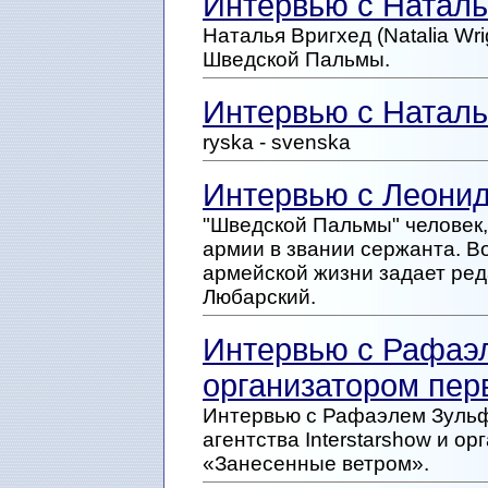
Интервью с Наталье
Наталья Вригхед (Natalia Wri
Шведской Пальмы.
Интервью с Наталье
ryska - svenska
Интервью с Леон
"Шведской Пальмы" человек,
армии в звании сержанта. В
армейской жизни задает ре
Любарский.
Интервью с Рафаэ
организатором пер
Интервью с Рафаэлем Зульф
агентства Interstarshow и 
«Занесенные ветром».