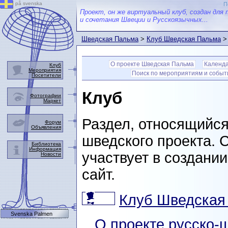
på svenska
П
Проект, он же виртуальный клуб, создан для 
и сочетания Швеции и Русскоязычных...
Шведская Пальма
>
Клуб Шведская Пальма
> 
О проекте Шведская Пальма
Календ
Клуб
Мероприятия
Поиск по мероприятиям и собы
Посетители
Клуб
Фотографии
Маркет
Раздел, относящийся 
Форум
Объявления
шведского проекта. С
Библиотека
Информация
участвует в создании
Новости
сайт.
Клуб Шведская
Svenska Palmen
О проекте русско-ш