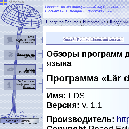
på svenska
П
Проект, он же виртуальный клуб, создан для 
и сочетания Швеции и Русскоязычных...
Шведская Пальма
>
Информация
>
Шведский 
языка
> Программа "Научись шведскому"
Клуб
Онлайн Русско-Шведский словарь
Мероприятия
Посетители
Обзоры программ д
Фотографии
Маркет
языка
Форум
Объявления
Программа «Lär d
Библиотека
Информация
Новости
Имя:
LDS
Версия:
v. 1.1
Производитель:
htt
Svenska Palmen
Copyright
Robert Eri