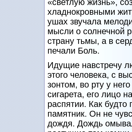
«светлую жизнь», со
хладнокровными жите
ушах звучала мелоди
мысли о солнечной р
страну тьмы, а в се
печали Боль.
Идущие навстречу л
этого человека, с в
зонтом, во рту у не
сигарета, его лицо 
распятии. Как будто
памятник. Он не чув
дождя. Дождь омыва