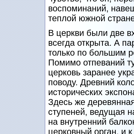
воспоминаний, навещ
теплой южной стра
В церкви были две в
всегда открыта. А п
только по большим 
Помимо отпеваний ту
церковь заранее укр
поводу. Древний кол
исторических экспон
Здесь же деревянная
ступеней, ведущая н
на внутренний балко
церковный орган, и к