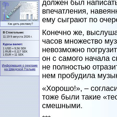
должен был написат
впечатления, навеян
ему сыграют по очер
Конечно же, выслуша
В Стокгольме:
11:19 9 августа 2026 г.
часов множество му
Курсы валют
:
невозможно погрузит
1 USD = 9,56 SEK
1 RUB = 0,117 SEK
1 EUR = 11 SEK
он с самого начала ск
не полностью отрази
Информация о рекламе
на Шведской Пальме
нем пробудила музы
«Хорошо!», – согласи
тоже были такие «те
смешными.