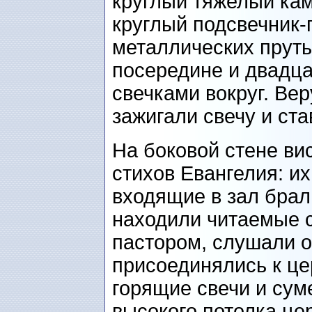
круглый тяжелый кам
круглый подсвечник-
металлических пруть
посередине и двадц
свечками вокруг. В
зажигали свечу и ста
На боковой стене ви
стихов Евангелия: и
входящие в зал брал
находили читаемые с
пастором, слушали о
присоединялись к це
горящие свечи и сум
высокого потолка це