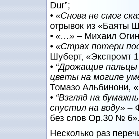
Dur”;
• «Снова не смог ск
отрывок из «Баяты Ш
• «…» –
Михаил Огин
• «Страх потери по
Шуберт, «Экспромт 1
• “Дрожащие пальцы
цветы на могиле ум
Томазо Альбинони, 
• “Взгляд на бумажн
спустил на воду» –
без слов Op.30 № 6»
Несколько раз перечи