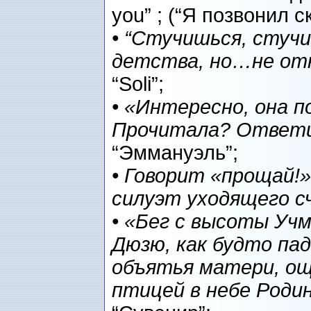
you” ; (“Я позвонил с
• “Стучишься, стучи
детства, но…не о
“Soli”;
• «Интересно, она 
Прочитала? Ответит
“Эммануэль”;
• Говорит «прощай!»
силуэт уходящего с
• «Бег с высоты Уч
Дюзю, как будто пада
объятья матери, о
птицей в небе Роди