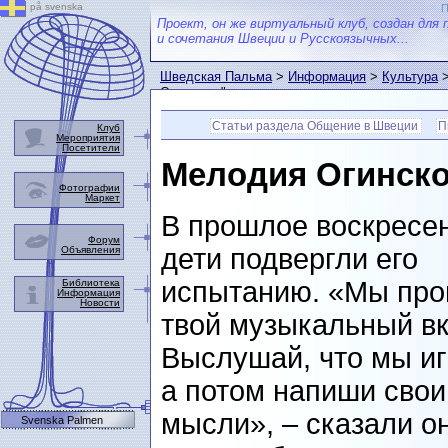
på svenska
П
Проект, он же виртуальный клуб, создан для 
и сочетания Швеции и Русскоязычных...
Шведская Пальма
>
Информация
>
Культура
Огинского"
Статьи раздела Общение в Швеции
П
Клуб
Мероприятия
Посетители
Мелодия Огинско
Фотографии
Маркет
В прошлое воскресе
Форум
дети подвергли его
Объявления
испытанию. «Мы пр
Библиотека
Информация
Новости
твой музыкальный вк
Выслушай, что мы иг
а потом напиши свои
мысли», – сказали о
Svenska Palmen