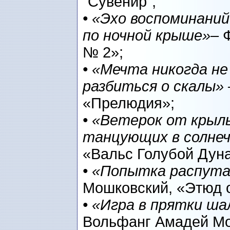
“Сувенир”;
• «Эхо воспоминани
по ночной крыше»–
№ 2»;
• «Мечта никогда не
разбиться о скалы»
«Прелюдия»;
• «Ветерок от крыль
танцующих в солне
«Вальс Голубой Дуна
• «Попытка распута
Мошковский, «Этюд o
• «Игра в прятки ша
Вольфанг Амадей Моц