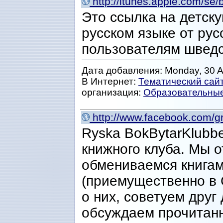
http://itunes.apple.com/se
Это ссылка на детску
русском языке от рус
пользователям шведс
Дата добавления: Monday, 30 Ap
В Интернет:
Тематический сай
организация:
Образовательны
http://www.facebook.com/
Ryska BokBytarKlubbe
книжного клуба. Мы 
обмениваемся книгам
(приемущественно в 
о них, советуем друг 
обсуждаем прочитан