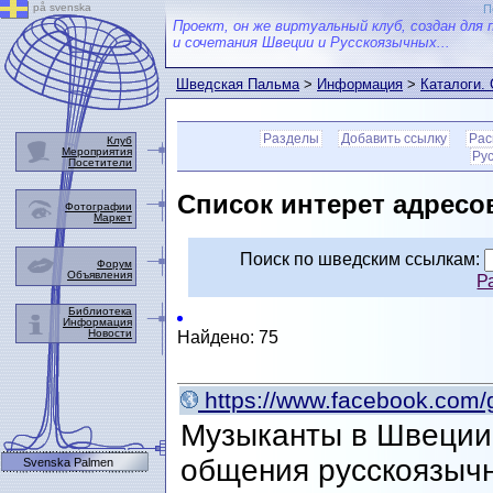
på svenska
П
Проект, он же виртуальный клуб, создан для 
и сочетания Швеции и Русскоязычных...
Шведская Пальма
>
Информация
>
Каталоги.
запросу.
Разделы
Добавить ссылку
Рас
Клуб
Мероприятия
Ру
Посетители
Список интерет адресов
Фотографии
Маркет
Поиск по шведским ссылкам:
Форум
Объявления
Р
Библиотека
Информация
Новости
Найдено: 75
https://www.facebook.com
Музыканты в Швеции 
общения русскоязыч
Svenska Palmen