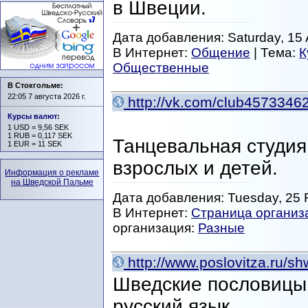
в Швеции.
Дата добавления: Saturday, 15 
В Интернет:
Общение
| Тема:
К
Общественные
В Стокгольме:
22:05 7 августа 2026 г.
http://vk.com/club4573346
Курсы валют
:
1 USD = 9,56 SEK
1 RUB = 0,117 SEK
Танцевальная студия в
1 EUR = 11 SEK
взрослых и детей.
Информация о рекламе
на Шведской Пальме
Дата добавления: Tuesday, 25 F
В Интернет:
Страница организ
организация:
Разные
http://www.poslovitza.ru/sh
Шведские пословицы 
русский язык.