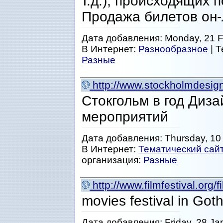
т.д.), происходящих 
Продажа билетов он
Дата добавления: Monday, 21 F
В Интернет:
Разнообразное
| 
Разные
http://www.stockholmdesig
Стокгольм в год Диза
мероприятий
Дата добавления: Thursday, 10 
В Интернет:
Тематический сай
организация:
Разные
http://www.filmfestival.org/f
movies festival in Got
Дата добавления: Friday, 28 Ja