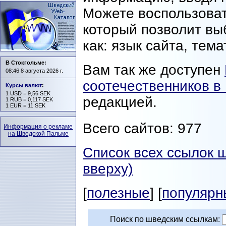
Можете воспользова
который позволит вы
как: язык сайта, тема
В Стокгольме:
Вам так же доступен
08:46 8 августа 2026 г.
соотечественников в
Курсы валют
:
1 USD = 9,56 SEK
редакцией.
1 RUB = 0,117 SEK
1 EUR = 11 SEK
Всего сайтов: 977
Информация о рекламе
на Шведской Пальме
Список всех ссылок 
вверху)
[
полезные
] [
популярн
Поиск по шведским ссылкам: