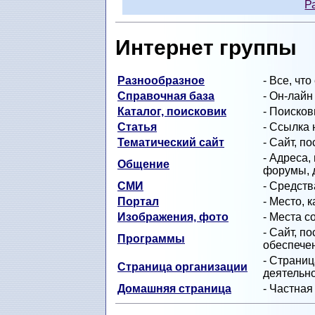
Р
Интернет группы
Разнообразное
- Все, чт
Справочная база
- Он-лайн
Каталог, поисковик
- Поисков
Статья
- Ссылка
Тематический сайт
- Сайт, п
- Адреса,
Общение
форумы, 
СМИ
- Средст
Портал
- Место, 
Изображения, фото
- Места с
- Сайт, п
Программы
обеспечен
- Страни
Страница организации
деятельно
Домашняя страница
- Частная