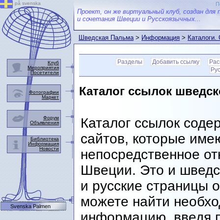
på svenska
П
Проект, он же виртуальный клуб, создан для 
и сочетания Швеции и Русскоязычных...
Шведская Пальма
>
Информация
>
Каталоги.
шведскую тематику
Разделы
Добавить ссылку
Рас
Клуб
Мероприятия
Ру
Посетители
Каталог ссылок шведск
Фотографии
Маркет
Форум
Каталог ссылок соде
Объявления
сайтов, которые име
Библиотека
Информация
Новости
непосредственное от
Швеции. Это и шведс
и русские страницы 
можете найти необх
Svenska Palmen
информацию, введя п