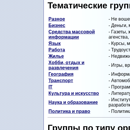
Тематические гру
Разное
- Не воше
Бизнес
- Деньги,
Средства массовой
- Газеты,
информации
агенства,
Язык
- Курсы, 
Работа
- Трудоус
Жилье
- Недвиж
Хобби, отдых и
- Игры, 
развлечения
География
- Информа
Транспорт
- Автомоб
IT
- Програм
Культура и искусство
- Литерат
- Институ
Наука и образование
разработ
Политика и право
- Политик
Группы по типу ор