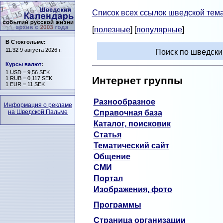
Список всех ссылок шведской тема
[
полезные
] [
популярные
]
В Стокгольме:
11:32 9 августа 2026 г.
Поиск по шведск
Курсы валют
:
1 USD = 9,56 SEK
Интернет группы
1 RUB = 0,117 SEK
1 EUR = 11 SEK
Разнообразное
Информация о рекламе
Справочная база
на Шведской Пальме
Каталог, поисковик
Статья
Тематический сайт
Общение
СМИ
Портал
Изображения, фото
Программы
Страница организации