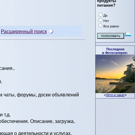
продукты
питания?
Да
Нет
Все равно
Расширенный поиск
Последнее
в Фотогалерее:
сания..
.
ак чаты, форумы, доски объявлений
«
Лето и закат
»
 т.д.
беспечения. Описание, загрузка,
щая о деятельности и услугах.