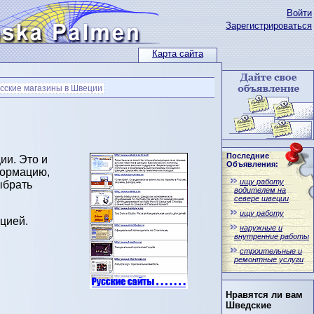
Войти
Зарегистрироваться
Карта сайта
сские магазины в Швеции
Последние
ии. Это и
Объявления:
формацию,
ищу работу
ыбрать
водителем на
севере швеции
ищу работу
цией.
наружные и
внутренние работы
строительные и
ремонтные услуги
Нравятся ли вам
Шведские