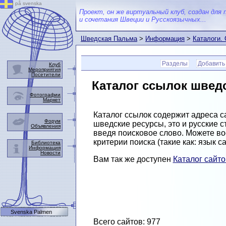
på svenska
Проект, он же виртуальный клуб, создан для 
и сочетания Швеции и Русскоязычных...
Шведская Пальма
>
Информация
>
Каталоги.
Разделы
Добавить
Клуб
Мероприятия
Посетители
Каталог ссылок швед
Фотографии
Маркет
Каталог ссылок содержит адреса с
Форум
шведские ресурсы, это и русские
Объявления
введя поисковое слово. Можете в
критерии поиска (такие как: язык с
Библиотека
Информация
Новости
Вам так же доступен
Каталог сайт
Svenska Palmen
Всего сайтов: 977