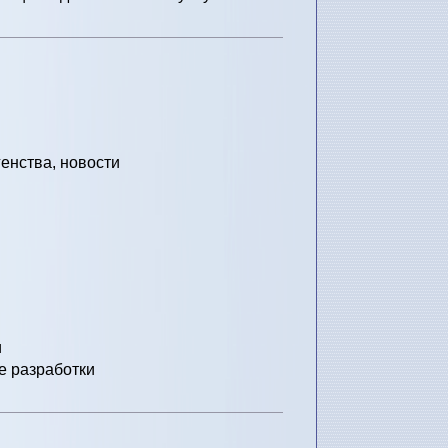
енства, новости
и
е разработки