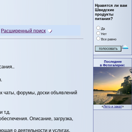
Нравятся ли вам
Шведские
продукты
питания?
Да
Расширенный поиск
Нет
Все равно
Последнее
в Фотогалерее:
сания..
.
ак чаты, форумы, доски объявлений
«
Лето и закат
»
 т.д.
беспечения. Описание, загрузка,
щая о деятельности и услугах.