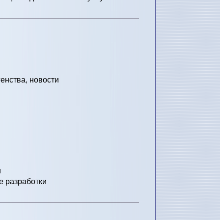
енства, новости
и
е разработки