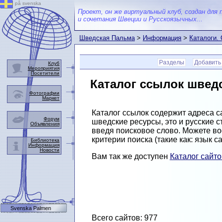
på svenska
Проект, он же виртуальный клуб, создан для 
и сочетания Швеции и Русскоязычных...
Шведская Пальма
>
Информация
>
Каталоги.
Разделы
Добавить
Клуб
Мероприятия
Посетители
Каталог ссылок швед
Фотографии
Маркет
Каталог ссылок содержит адреса с
Форум
шведские ресурсы, это и русские
Объявления
введя поисковое слово. Можете в
критерии поиска (такие как: язык с
Библиотека
Информация
Новости
Вам так же доступен
Каталог сайт
Svenska Palmen
Всего сайтов: 977