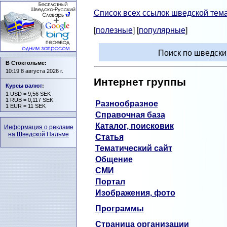
Список всех ссылок шведской тема
[
полезные
] [
популярные
]
Поиск по шведск
В Стокгольме:
10:19 8 августа 2026 г.
Интернет группы
Курсы валют
:
1 USD = 9,56 SEK
1 RUB = 0,117 SEK
Разнообразное
1 EUR = 11 SEK
Справочная база
Каталог, поисковик
Информация о рекламе
на Шведской Пальме
Статья
Тематический сайт
Общение
СМИ
Портал
Изображения, фото
Программы
Страница организации