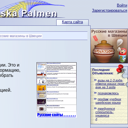
Войти
Зарегистрироваться
Карта сайта
сские магазины в Швеции
ии. Это и
формацию,
Последние
Объявления:
ыбрать
визы на 1-3 года-
обмена ваших прав-
внж на 3 года
цией.
познакомлюсь
продам учебник
шведского языка
требуется
строитель-
универса
л