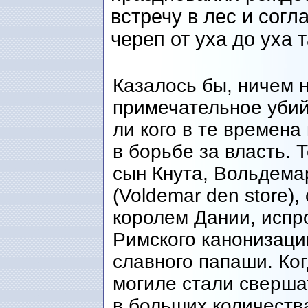
встречу в лес и согл
череп от уха до уха т
Казалось бы, ничем 
примечательное убий
ли кого в те времена
в борьбе за власть. 
сын Кнута, Вольдема
(Voldemar den store),
королем Дании, испр
Римского канонизаци
славного папаши. Ког
могиле стали сверша
в больших количеств