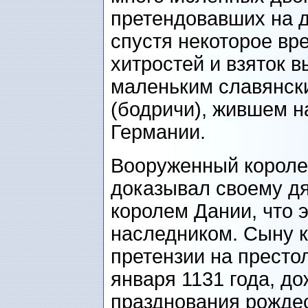
претендовавших на д
спустя некоторое вр
хитростей и взяток в
маленьким славянск
(бодричи), жившем 
Германии.
Вооруженный королев
доказывал своему д
королем Дании, что э
наследником. Сыну к
претензии на престо
января 1131 года, д
празднования рождес