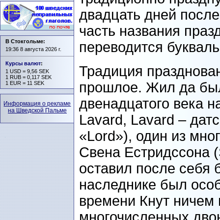
двадцать дней после
часть названия празд
В Стокгольме:
переводится букваль
19:36 8 августа 2026 г.
Курсы валют
:
Традиция празднован
1 USD = 9,56 SEK
1 RUB = 0,117 SEK
прошлое. Жил да был
1 EUR = 11 SEK
двенадцатого
века н
Информация о рекламе
на Шведской Пальме
Lavard, Lavard – дат
«Lord»), один из мн
Свена Естридссона (
оставил после себя 
наследнике был осо
времени Кнут ничем 
многочисленных двою