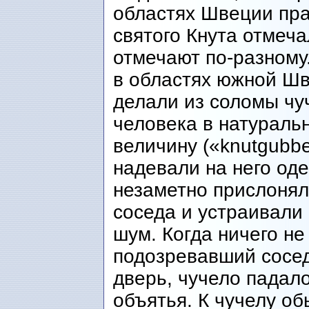
областях Швеции пра
святого Кнута отмеча
отмечают по-разному.
в областях южной Ш
делали из соломы чу
человека в натураль
величину («knutgubbe
надевали на него оде
незаметно прислонял
соседа и устраивали
шум. Когда ничего не
подозревавший сосе
дверь, чучело падало
объятья. К чучелу о