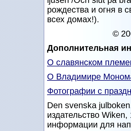
ljusen /Och slut på brä
рождества и огня в с
всех домах!).
© 2
Дополнительная и
О славянском племен
О Владим
и
ре Моном
Фотографии с праздн
Den svenska julboken
издательство Wiken,
информации для напи