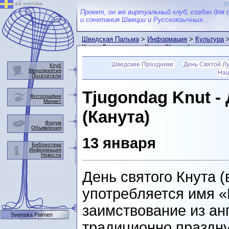
på svenska
П
Проект, он же виртуальный клуб, создан для 
и сочетания Швеции и Русскоязычных...
Шведская Пальма
>
Информация
>
Культура
Knut - День святого Кнута (Канута)
Шведские Праздники
День Святой Л
Клуб
Мероприятия
Нац
Посетители
Tjugondag Knut -
Фотографии
Маркет
(Канута)
Форум
Объявления
13 января
Библиотека
Информация
Новости
День святого Кнута 
употребляется имя «
заимствование из анг
Svenska Palmen
традиционно праздну