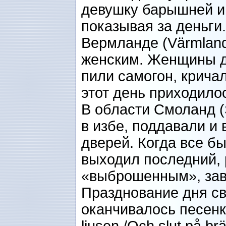
девушку барышней и 
показывая за деньги.
Вермланде (Värmland
женским. Женщины д
пили самогон, крича
этот день приходило
В области Смоланд 
в избе, поддавали и 
дверей. Когда все б
выходил последний, 
«выброшенным», за
Празднование дня св
оканчивалось
песенко