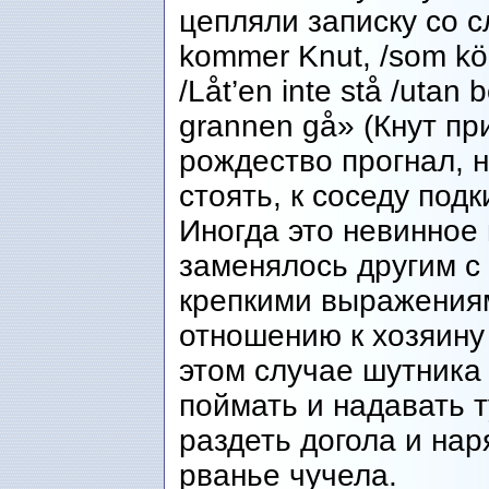
цепляли записку со 
kommer Knut, /som kör 
/Låt’en inte stå /utan bor
grannen gå» (Кнут пр
рождество прогнал, 
стоять, к соседу подк
Иногда это невинное
заменялось другим с
крепкими выражения
отношению к хозяину
этом случае шутника
поймать и надавать 
раздеть догола и нар
рванье чучела.