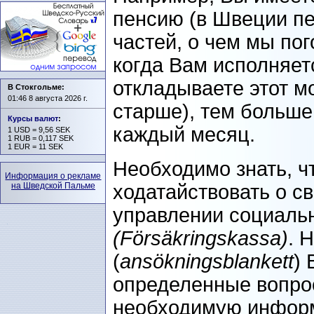
пенсию (в Швеции пе
частей, о чем мы пог
когда Вам исполняет
откладываете этот м
В Стокгольме:
01:46 8 августа 2026 г.
старше), тем больше
Курсы валют
:
каждый месяц.
1 USD = 9,56 SEK
1 RUB = 0,117 SEK
1 EUR = 11 SEK
Необходимо знать, ч
Информация о рекламе
на Шведской Пальме
ходатайствовать о с
управлении социаль
(Försäkringskassa)
. 
(
ansökningsblankett
) 
определенные вопро
необходимую информ