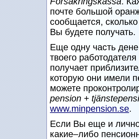
Försäkringskassa
. К
почте большой оранж
сообщается, сколько
Вы будете получать.
Еще одну часть дене
твоего работодателя 
получает приблизите
которую они имели п
можете проконтролир
pension + tjänstepens
www.minpension.se
.
Если Вы еще и лично
какие–либо пенсион