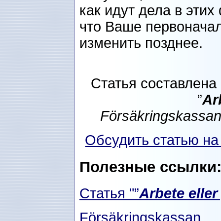
как идут дела в эти
что Ваше первонача
изменить позднее.
Статья составлен
”
Ar
Försäkringskassa
Обсудить статью н
Полезные ссылки
Статья "”
Arbete elle
Försäkringskassan