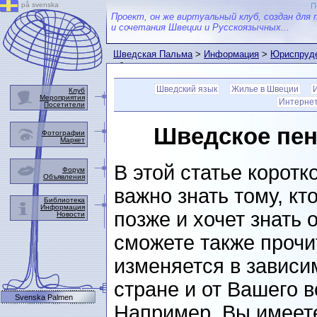
på svenska
П
Проект, он же виртуальный клуб, создан для 
и сочетания Швеции и Русскоязычных...
Шведская Пальма
>
Информация
>
Юриспруде
обеспечение
Шведский язык
Жилье в Швеции
Клуб
Мероприятия
Интернет 
Посетители
Шведское пен
Фотографии
Маркет
В этой статье коротк
Форум
Объявления
важно знать тому, кт
Библиотека
Информация
позже и хочет знать 
Новости
сможете также прочит
изменяется в зависи
стране и от Вашего в
Svenska Palmen
Например, Вы имеете