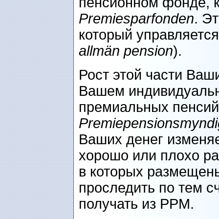
пенсионном фонде, 
Premiesparfonden
. Э
который управляетс
allmän pension
).
Рост этой части Ваш
Вашем индивидуальн
премиальных пенсий
Premiepensionsmyndi
Ваших денег изменяет
хорошо или плохо р
в которых размещен
проследить по тем с
получать из РРМ.