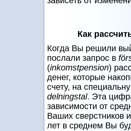
зависеть от изменени
Как рассчит
Когда Вы решили вый
послали запрос в
för
(
inkomstpension
) рас
денег, которые нако
счету, на специальн
delningstal
. Эта цифр
зависимости от сред
Ваших сверстников и
лет в среднем Вы бу