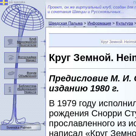
på svenska
П
Проект, он же виртуальный клуб, создан для 
и сочетания Швеции и Русскоязычных...
Шведская Пальма
>
Информация
>
Культура
Heimskringla. Круг Земной
Клуб
Круг Земной. Heimsk
Мероприятия
Посетители
Круг Земной. Hei
Фотографии
Маркет
Форум
Предисловие М. И.
Объявления
изданию 1980 г.
Библиотека
Информация
Новости
В 1979 году исполни
рождения Снорри Ст
прославленного из ис
Svenska Palmen
написал «Круг Земно