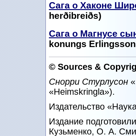
Сага о Хаконе Ши
herðibreiðs)
Сага о Магнусе сы
konungs Erlingsson
© Sources & Copyrig
Снорри Стурлусон
«
«Heimskringla»).
Издательство «Наука»
Издание подготовили:
Кузьменко, О. А. Сми