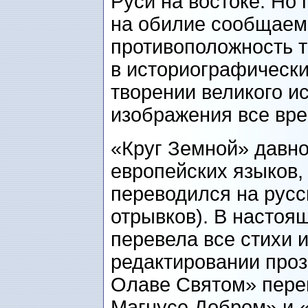
Руси на востоке. Но 
на обилие сообщаем
противоположность т
в историографически
творении великого 
изображения все вре
«Круг Земной» давн
европейских языков, 
переводился на русс
отрывков). В настоя
перевела все стихи и
редактировании проз
Олаве Святом» перев
Магнусе Добром» и 