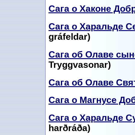
Сага о Хаконе Доб
Сага о Харальде С
gráfeldar)
Сага об Олаве сын
Tryggvasonar)
Сага об Олаве Свя
Сага о Магнусе До
Сага о Харальде 
harðráða)