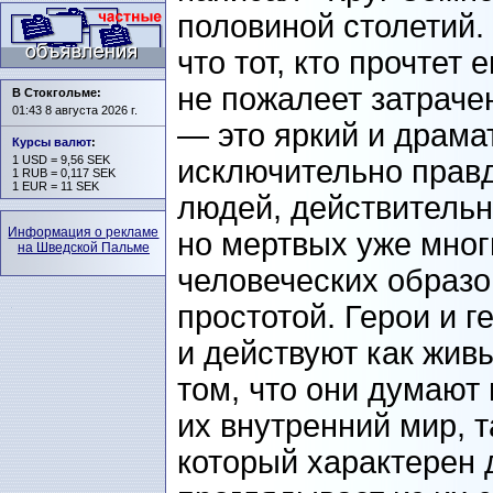
половиной столетий.
что тот, кто прочтет
не пожалеет затраче
В Стокгольме:
01:43 8 августа 2026 г.
— это яркий и драма
Курсы валют
:
1 USD = 9,56 SEK
исключительно правд
1 RUB = 0,117 SEK
1 EUR = 11 SEK
людей, действительн
Информация о рекламе
но мертвых уже мног
на Шведской Пальме
человеческих образо
простотой. Герои и г
и действуют как живы
том, что они думают
их внутренний мир, т
который характерен 