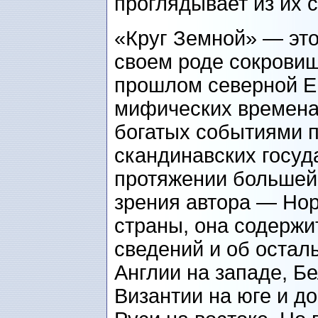
проглядывает из их с
«Круг Земной» — это
своем роде сокрови
прошлом северной Е
мифических временах
богатых событиями 
скандинавских госуда
протяжении большей 
зрения автора — Нор
страны, она содержи
сведений и об остал
Англии на западе, Б
Византии на юге и д