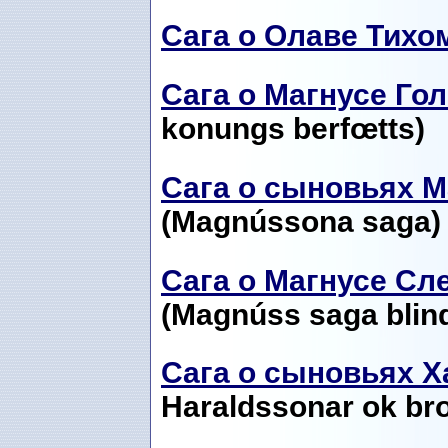
Сага о Олаве Тихо
Сага о Магнусе Го
konungs berfœtts)
Сага о сыновьях М
(Magnússona saga)
Сага о Магнусе Сл
(Magnúss saga blind
Сага о сыновьях Х
Haraldssonar ok br