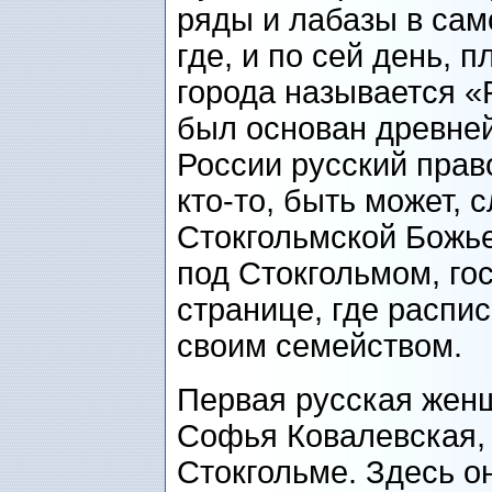
ряды и лабазы в сам
где, и по сей день, 
города называется «Р
был основан древне
России русский право
кто-то, быть может, 
Стокгольмской Божьей
под Стокгольмом, гос
странице, где распис
своим семейством.
Первая русская жен
Софья Ковалевская,
Стокгольме. Здесь о