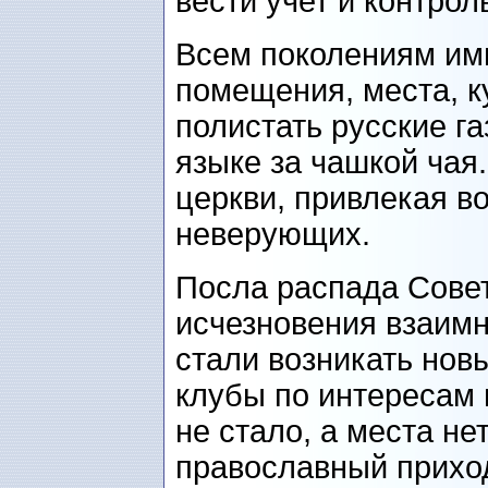
вести учет и контрол
Всем поколениям имм
помещения, места, к
полистать русские га
языке за чашкой чая.
церкви, привлекая 
неверующих.
Посла распада Совет
исчезновения взаимн
стали возникать нов
клубы по интересам и
не стало, а места не
православный прихо