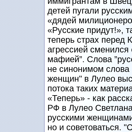
иммигрантам в Швец
детей пугали русским
«дядей милиционеро
«Русские придут!», та
теперь страх перед 
агрессией сменился 
мафией”. Слова ”рус
не синонимом слова 
женщин" в Лулео выс
потока таких матери
«Теперь» - как расс
РФ в Лулео Светлана
русскими женщинами,
но и советоваться. 