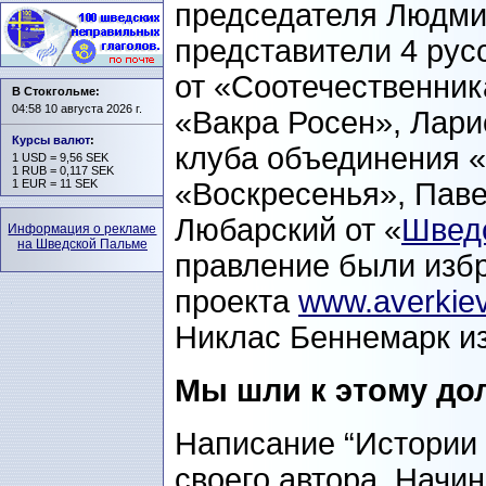
председателя Людми
представители 4 рус
от «Соотечественник
В Стокгольме:
04:58 10 августа 2026 г.
«Вакра Росен», Лари
Курсы валют
:
клуба объединения 
1 USD = 9,56 SEK
1 RUB = 0,117 SEK
1 EUR = 11 SEK
«Воскресенья», Пав
Любарский от «
Швед
Информация о рекламе
на Шведской Пальме
правление были изб
проекта
www.averkie
Никлас Беннемарк из
Мы шли к этому дол
Написание “Истории 
своего автора. Начин