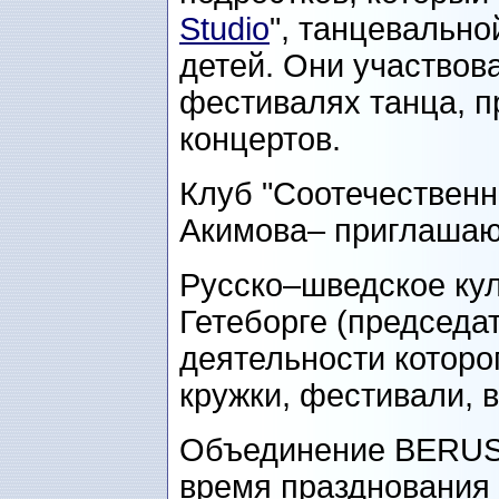
Studio
", танцевальн
детей. Они участво
фестивалях танца, п
концертов.
Клуб "Соотечественн
Акимова– приглаша
Русско–шведское ку
Гетеборге (председа
деятельности которо
кружки, фестивали, 
Объединение BERUS,
время празднования 