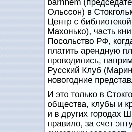
barnhem (председат
Ольссон) в Стокголь
Центр с библиотекой
Махонько), часть кн
Посольство РФ, когд
платить арендную пл
проводились, наприм
Русский Клуб (Марин
новогодние представ
И это только в Стокг
общества, клубы и к
и в других городах Ш
правило, за счет энт