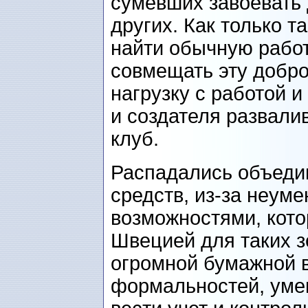
сумевших завоевать 
других. Как только т
найти обычную рабо
совмещать эту добр
нагрузку с работой 
и создателя развали
клуб.
Распадались объедин
средств, из-за неум
возможностями, кот
Швецией для таких з
огромной бумажной 
формальностей, умен