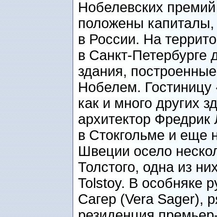
Нобелевских преми
положены капиталы, 
в России. На террит
в Санкт-Петербурге 
здания, построенны
Нобелем. Гостиницу 
как и много других з
архитектор Фредрик 
в Стокгольме и еще 
Швеции осело неско
Толстого, одна из ни
Tolstoy. В особняке 
Сагер (Vera Sager),
резиденция премьер