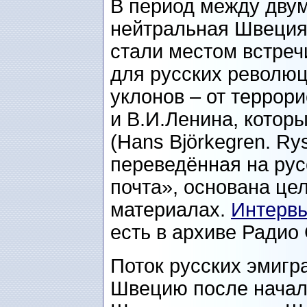
В период между дву
нейтральная Швеция,
стали местом встреч
для русских револю
уклонов – от террор
и В.И.Ленина, котор
(Hans Björkegren. Ry
переведённая на рус
почта», основана це
материалах.
Интервь
есть в архиве Радио
Поток русских эмигр
Швецию после начал