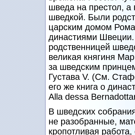
шведа на престол, а
шведкой. Были родс
царским домом Рома
династиями Швеции.
родственницей шведск
великая княгиня Ма
за шведским принце
Густава V. (См. Ста
его же книга о династ
Alla dessa Bernadottar
В шведских собрания
не разобранные, мат
кропотливая работа,