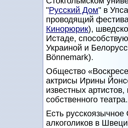
Стокгольмском униве
"
Русский Дом
" в Упс
проводящий фестива
Кинорюрик
), шведск
Истаде, способствую
Украиной и Белорусс
Bönnemark).
Общество «Воскресе
актрисы Ирины Йонсс
известных артистов, 
собственного театра.
Есть русскоязычное
алкоголиков в Швеци