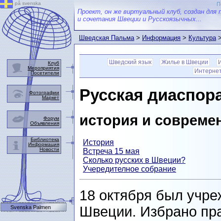
på svenska
П
Проект, он же виртуальный клуб, создан для 
и сочетания Швеции и Русскоязычных...
Шведская Пальма
>
Информация
>
Культура
история и современность
Шведский язык
Жилье в Швеции
Клуб
Мероприятия
Интернет 
Посетители
Русская диаспор
Фотографии
Маркет
история и совреме
Форум
Объявления
Библиотека
История
Информация
Новости
Встреча 15 мая
Сколько русских в Швеции?
Учередителное собрание
18 октября был учре
Швеции. Избрано пра
Svenska Palmen