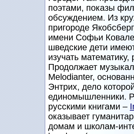
поэтами, показы фи
обсуждением. Из кру
пригороде Якобсбер
имени Софьи Ковалев
шведские дети имею
изучать математику,
Продолжает музыкал
Melodianter, основа
Энтрих, дело которо
единомышленники. Р
русскими книгами –
I
оказывает гуманита
домам и школам-инт