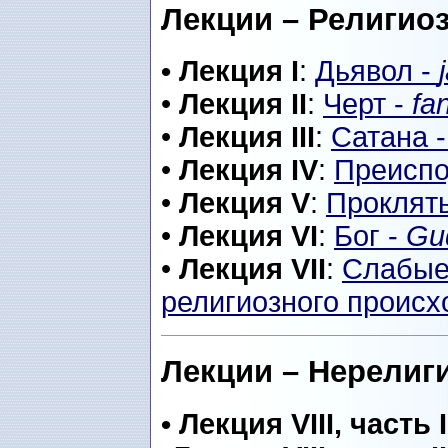
Лекции – Религио
• Лекция I
:
Дьявол -
•
Лекция II
:
Черт -
fa
•
Лекция III
:
Сатана 
•
Лекция IV
:
Преиспо
•
Лекция V
:
Проклят
•
Лекция VI
:
Бог -
Gu
•
Лекция VII
:
Слабые 
религиозного проис
Лекции – Нерелиг
• Лекция VIII, часть I