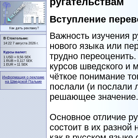
ругательствам
Вступление перев
Важность изучения р
В Стокгольме:
нового языка или пе
14:22 7 августа 2026 г.
Курсы валют
:
трудно переоценить.
1 USD = 9,56 SEK
1 RUB = 0,117 SEK
курсов шведского и 
1 EUR = 11 SEK
чёткое понимание тог
Информация о рекламе
на Шведской Пальме
послали (и послали 
решающее значение
Основное отличие ру
состоит в их разной 
как в русском языке