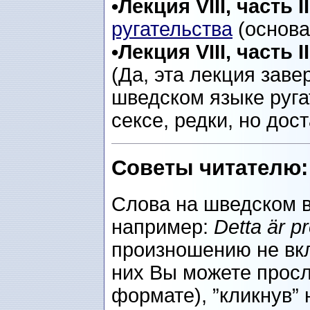
•Лекция VIII, часть II
ругательства
(основа
•Лекция VIII, часть II
(Да, эта лекция заве
шведском языке руга
сексе, редки, но дос
Советы читателю:
Слова на шведском 
например:
Detta är p
произношению не вкл
них Вы можете просл
формате), ”кликнув” 