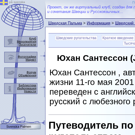
på svenska
П
Проект, он же виртуальный клуб, создан для 
и сочетания Швеции и Русскоязычных...
Шведская Пальма
>
Информация
>
Шведский 
Шведские ругательства
Краткое введение
Клуб
Мероприятия
Тысяч
Посетители
Юхан Сантессон (
Фотографии
Маркет
Юхан Сантессон , авт
Форум
Объявления
жизни 11-го мая 2001
Библиотека
Информация
переведен с английск
Новости
русский с любезного
Путеводитель по
Svenska Palmen