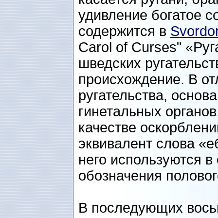
удивление богатое с
содержится в
Svordo
Carol of Curses" «Ру
шведских ругательст
происхождение. В от
ругательства, основ
гинетальных органов
качестве оскорблени
эквивалент слова «е
него используются в
обозначения половог
В последующих вось