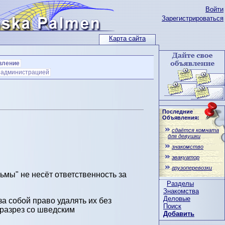
Войти
Зарегистрироваться
Карта сайта
вление
с администрацией
Последние
Объявления:
сдаётся комната
для девушки
знакомство
эвакуатор
грузоперевозки
мы" не несёт ответственность за
Разделы
Знакомства
Деловые
а собой право удалять их без
Поиск
вразрез со шведским
Добавить