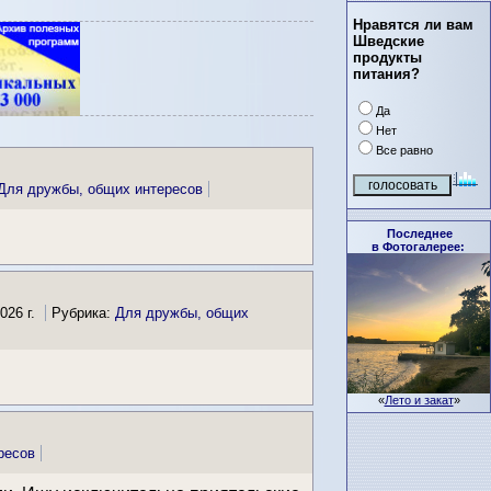
Нравятся ли вам
Шведские
продукты
питания?
Да
Нет
Все равно
Для дружбы, общих интересов
Последнее
в Фотогалерее:
026 г.
Рубрика:
Для дружбы, общих
«
Лето и закат
»
ресов