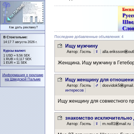
Последние добавленные объявления: 4
В Стокгольме:
14:17 7 августа 2026 г.
Ищу мужчину
Курсы валют
:
Автор:
Гость
alla.eriksson
out
1 USD = 9,56 SEK
1 RUB = 0,117 SEK
Женщина. Ищу мужчину в Гетебор
1 EUR = 11 SEK
Информация о рекламе
на Шведской Пальме
Ищу женщину для отношени
Автор:
Гость
dosvidok5
gmai
интересов
Ищу женщину для совместного п
знакомство исключительно
Автор:
Гость
rn.no81
mail.ru