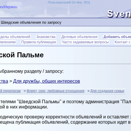
Пользователей On-line: 3511
поддержки
 Шведские объявления по запросу
зделы объявлений
Знакомства
Деловые объявления
Добавить объя
ъявлениям
Правила публикации
Часто задаваемые вопросы
Контакт 
ской Пальме
бранному разделу / запросу:
ства
>
Для дружбы, общих интересов
й переписки
Флирт, секс, любовные отношения
Для создания семьи
ителями "Шведской Пальмы" и поэтому администрация "Паль
ой в них информации.
дическую проверку корректности объявлений и оставляет з
рещена публикация объявлений, содержание которых идет 