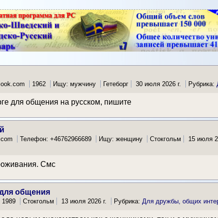
look.com
1962
Ищу: мужчину
Гетеборг
30 июля 2026 г.
Рубрика:
ге для общения на русском, пишите
й
l.com
Телефон: +46762966689
Ищу: женщину
Стокгольм
15 июля 2
роживания. Смс
 для общения
1989
Стокгольм
13 июля 2026 г.
Рубрика:
Для дружбы, общих инте