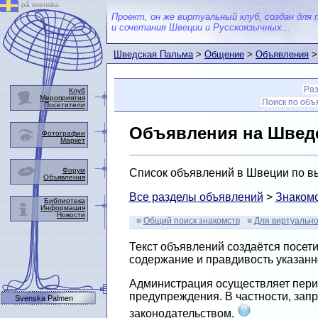
på svenska
Проект, он же виртуальный клуб, создан для 
и сочетания Швеции и Русскоязычных...
Шведская Пальма
>
Общение
>
Объявления
>
Ра
Клуб
Мероприятия
Поиск по об
Посетители
Объявления на Швед
Фотографии
Маркет
Форум
Список объявлений в Швеции по вы
Объявления
Все разделы объявлений
>
Знаком
Библиотека
Информация
Новости
Общий поиск знакомств
Для виртуально
Текст объявлений создаётся посет
содержание и правдивость указанн
Администрация осуществляет перио
предупреждения. В частности, зап
Svenska Palmen
законодательством.