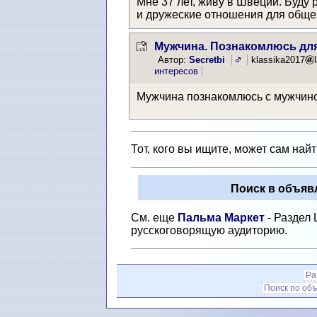
Мне 37 лет, живу в Швеции. Буду
и дружеские отношения для общ
Мужчина. Познакомлюсь дл
Автор:
Secretbi
klassika2017
интересов
Мужчина познакомлюсь с мужчино
Тот, кого вы ищите, может сам най
Поиск в объяв
См. еще
Пальма Маркет
- Раздел
русскоговорящую аудиторию.
Ра
Поиск по об