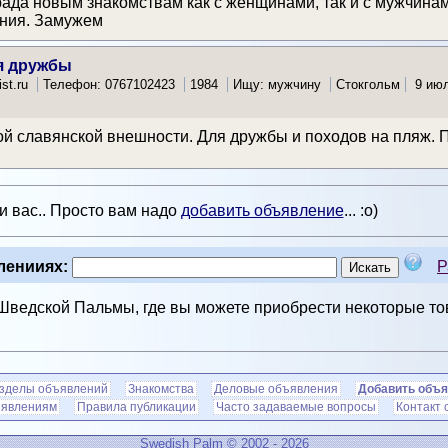
 рада новым знакомствам как с женщинами, так и с мужчина
ения. Замужем
я дружбы
list.ru
Телефон: 0767102423
1984
Ищу: мужчину
Стокгольм
9 июл
й славянской внешности. Для дружбы и походов на пляж. 
ти вас.. Просто вам надо
добавить объявление
... :о)
ленииях:
Р
 Шведской Пальмы, где вы можете приобрести некоторые т
зделы объявлений
Знакомства
Деловые объявления
Добавить объ
ъявлениям
Правила публикации
Часто задаваемые вопросы
Контакт 
Swedish Palm © 2002 - 2026