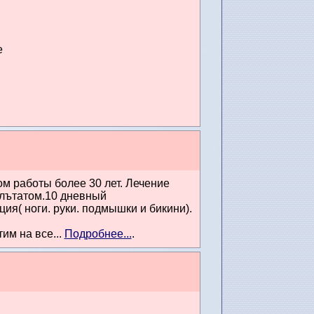
е
ом работы более 30 лет. Лечение
улътатом.10 дневный
ия( ноги. руки. подмышки и бикини).
им на все...
Подробнее...
.