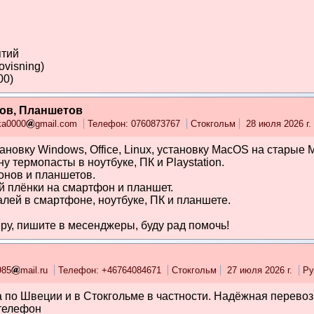
ятий
visning)
00)
ов, Планшетов
ika0000
gmail.com
Телефон: 0760873767
Стокгольм
28 июля 2026 г.
ановку Windows, Office, Linux, установку MacOS на старые 
ну термопасты в ноутбуке, ПК и Playstation.
нов и планшетов.
й плёнки на смартфон и планшет.
алей в смартфоне, ноутбуке, ПК и планшете.
ру, пишите в месенджеры, буду рад помочь!
985
mail.ru
Телефон: +46764084671
Стокгольм
27 июля 2026 г.
Ру
а по Швеции и в Стокгольме в частности. Надёжная перевоз
 телефон