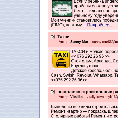
Если у ребёнка underk
пробелы сложно устра
Лето — идеальное вре
учебному году уверенн
Мои ученики становились победит
(FIMO), поэтому ...
Подробнее...
.
Такси
Автор:
Sunny Mur
sunny.mur86
m
ТАКСИ и мелкие перее
<< 076 292 26 96 >>
Стокгольм, Арланда, Ска
Круглосуточно
Детское кресло, большо
Cash, Swish, Revolut, Whatsapp, T
<<076 292 26 96>>
выполняю строительные р
Автор:
Vitaliko
vitaliy.kovalchyk16
Выполняю все виды строительных 
Ремонт квартир — покраска, шпак
Столярные работы! Ремонт и стро