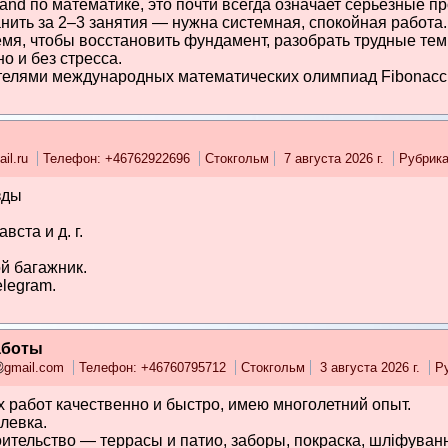
änd по математике, это почти всегда означает серьёзные п
нить за 2–3 занятия — нужна системная, спокойная работа.
мя, чтобы восстановить фундамент, разобрать трудные тем
о и без стресса.
елями международных математических олимпиад Fibonacci I
ail.ru
Телефон: +46762922696
Стокгольм
7 августа 2026 г.
Рубрик
зды
вста и д. г.
й багажник.
elegram.
аботы
gmail.com
Телефон: +46760795712
Стокгольм
3 августа 2026 г.
Р
работ качественно и быстро, имею многолетний опыт.
левка.
ительство — террасы и патио, заборы, покраска, шліфуванн