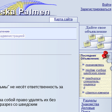
Войти
Зарегистрироваться
Карта сайта
вление
с администрацией
Последние
Объявления:
познакомлюсь
продам учебник
шведского языка
требуется
строитель-
универса
мы" не несёт ответственность за
л
сдается комната
а собой право удалять их без
Разделы
Знакомства
вразрез со шведским
Деловые
Поиск