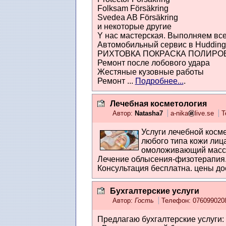
Folksam Försäkring
Svedea AB Försäkring
и некоторые другие
Y нас мастерская. Выполняем все
Автомобильный сервис в Hudding
РИХТОВКА ПОКРАСКА ПОЛИРО
Ремонт после лобового удара
Жестяные кузовные работы
Ремонт ...
Подробнее...
.
Лечебная косметология
Автор:
Natasha7
a-nika
live.se
Т
Услуги лечебной косме
любого типа кожи лиц
омоложивающий масcаж 
Лечение облысения-физотерапия.
Консультация бесплатна. цены до
Бухгалтерские услуги
Автор:
Гость
Телефон: 07609902
Предлагаю бухгалтерские услуги: