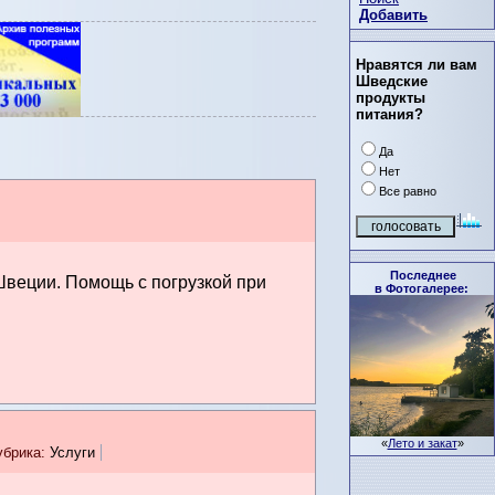
Добавить
Нравятся ли вам
Шведские
продукты
питания?
Да
Нет
Все равно
Последнее
Швеции. Помощь с погрузкой при
в Фотогалерее:
«
Лето и закат
»
убрика:
Услуги