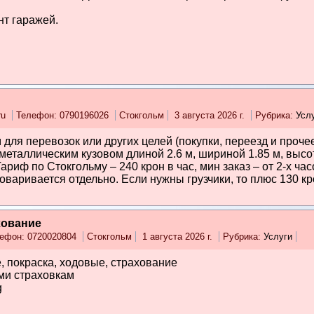
нт гаражей.
ru
Телефон: 0790196026
Стокгольм
3 августа 2026 г.
Рубрика:
Усл
для перевозок или других целей (покупки, переезд и проче
металлическим кузовом длиной 2.6 м, шириной 1.85 м, высо
ариф по Стокгольму – 240 крон в час, мин заказ – от 2-х ча
варивается отдельно. Если нужны грузчики, то плюс 130 кро
хование
ефон: 0720020804
Стокгольм
1 августа 2026 г.
Рубрика:
Услуги
, покраска, ходовые, страхование
ми страховкам
g