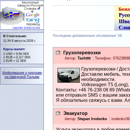
Последние добавленные объявления: 58
В Стокгольме:
11:34 8 августа 2026 г.
Курсы валют
:
Грузоперевозки
1 USD = 9,56 SEK
1 RUB = 0,117 SEK
Автор:
Tashtttt
Телефон: 0762380
1 EUR = 11 SEK
Грузоперевозки / Дост
Информация о рекламе
Доставлю мебель, тех
на Шведской Пальме
необходимости.
Volkswagen T5 (Long), г
Контакты: +46 76-238 08 89 (What
или отправьте SMS с вашим заказ
Я обязательно свяжусь с вами. А
Эвакуатор
Автор:
Stepan Irodenko
irodenko36
Услуги эвакуатора в любое время