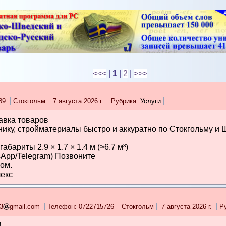
<<<
|
1
|
2
|
>>>
889
Стокгольм
7 августа 2026 г.
Рубрика:
Услуги
авка товаров
нику, стройматериалы быстро и аккуратно по Стокгольму и 
абариты 2.9 × 1.7 × 1.4 м (≈6.7 м³)
sApp/Telegram) Позвоните
ом.
лекс
3
gmail.com
Телефон: 0722715726
Стокгольм
7 августа 2026 г.
Р
!