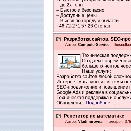
– до 2х тонн
– Быстро и безопасно
– Доступные цены
– Выезд по городу и области
+46 72-271 57 26 Степан
Разработка сайтов. SEO-пр
Автор:
ComputerService
thesoulke
Техническая поддержк
Создаем современные
больше клиентов чер
Наши услуги:
Разработка сайтов любой сложно
Интернет-магазины и системы он
SEO-продвижение и повышение п
Google Ads и реклама в социальн
Техническая поддержка и обслужи
Обновлени...
Подробнее...
.
Репетитор по математике
Автор:
Vladimirovna
Телефон: 07