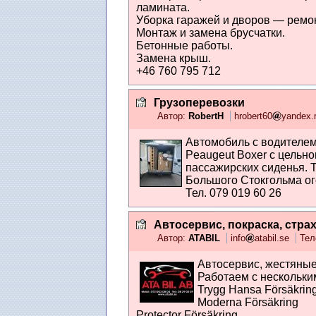
ламината.
Уборка гаражей и дворов — ремо
Монтаж и замена брусчатки.
Бетонные работы.
Замена крыш.
+46 760 795 712
Грузоперевозки
Автор:
RobertH
hrobert60
yandex.
Автомобиль с водителем 
Peaugeut Boxer с цельно
пассажирских сиденья. Т
Большого Стокгольма ого
Тел. 079 019 60 26
Автосервис, покраска, стра
Автор:
ATABIL
info
atabil.se
Тел
Автосервис, жестяные
Работаем с нескольки
Trygg Hansa Försäkrin
Moderna Försäkring
Protector Försäkring