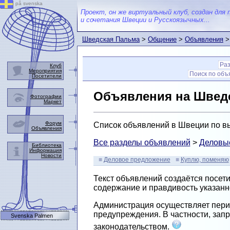
på svenska
Проект, он же виртуальный клуб, создан для 
и сочетания Швеции и Русскоязычных...
Шведская Пальма
>
Общение
>
Объявления
>
Ра
Клуб
Мероприятия
Поиск по об
Посетители
Объявления на Швед
Фотографии
Маркет
Форум
Список объявлений в Швеции по вы
Объявления
Все разделы объявлений
>
Деловы
Библиотека
Информация
Новости
Деловое предложение
Куплю, поменяю
Текст объявлений создаётся посет
содержание и правдивость указанн
Администрация осуществляет перио
предупреждения. В частности, зап
Svenska Palmen
законодательством.