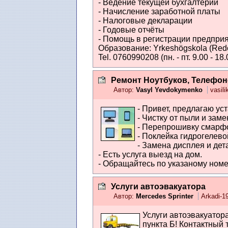
- Ведение текущей бухгалтерии
- Начисление заработной платы
- Налоговые декларации
- Годовые отчёты
- Помощь в регистрации предпри
Образование: Yrkeshögskola (Redo
Tel. 0760990208 (пн. - пт. 9.00 - 18.
Ремонт Ноутбуков, Телефон
Автор:
Vasyl Yevdokymenko
vasil
- Привет, предлагаю уст
- Чистку от пыли и заме
- Перепрошивку смарфо
- Поклейка гидрогелево
- Замена дисплея и дет
- Есть услуга выезд на дом.
- Обращайтесь по указаному номе
Услуги автоэвакуатора
Автор:
Mercedes Sprinter
Arkadi-1
Услуги автоэвакуатор
пункта Б! Контактный