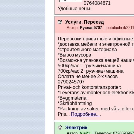
0764084671
Удобные цены!
Услуги. Переезд
Автор:
Руслан5707
potolochnik221
Перевозки приватные и офисные
*доставка мебели и электронной 
*строительного материала
*Вывоз мусора
*Возможна упаковка вещей наши
500кр/час 1 грузчик+машина
700кр/час 2 грузчика+машина
Оплата не менее 2-х часов
0790245707
Privat- och kontorstransporter:
*Leverans av möbler och elektronisk
*Byggmaterial
*Skräphämtning
*Packning av saker, med våra eller e
Pris...
Подробнее...
.
Электрик
Автор:
Vis21
Телефон: 072859396