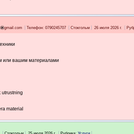
1
gmail.com
Телефон: 0790245707
Стокгольм
26 июля 2026 г.
Руб
:
техники
м или вашим материалами
 utrustning
ra material
7
Стокгольм
25 июля 2026 г.
Рубрика:
Услуги