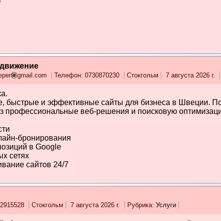
одвижение
eper
gmail.com
Телефон: 0730870230
Стокгольм
7 августа 2026 г.
а.
, быстрые и эффективные сайты для бизнеса в Швеции. П
ез профессиональные веб-решения и поисковую оптимизац
сти
лайн-бронирования
озиций в Google
ых сетях
вание сайтов 24/7
62915528
Стокгольм
7 августа 2026 г.
Рубрика:
Услуги