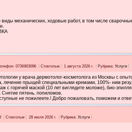
 виды механических, ходовые работ, в том числе сварочны
e.
ВКА
елефон: 0736903096
Стокгольм
1 августа 2026 г.
Рубрика:
Услуги
тологии у врача дермотолог-косметолога из Москвы с опыт
а, лечение прыщей специальными кремами, 100%- ним рез
с горячей маской (10 лет виглядите моложе), био-эпилляц
 Снятие пятень. попиломов.
ступные не пожилеете.! Добро пожаловать, поможем и ответ
08
Стокгольм
28 июля 2026 г.
Рубрика:
Услуги