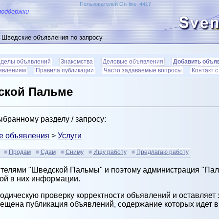
Пользователей On-line: 4417
поддержки
 Шведские объявления по запросу
зделы объявлений
Знакомства
Деловые объявления
Добавить объя
ъявлениям
Правила публикации
Часто задаваемые вопросы
Контакт 
ской Пальме
бранному разделу / запросу:
е объявления
>
Услуги
Продам
Сдам
Сниму
Ищу работу
Предлагаю работу
ителями "Шведской Пальмы" и поэтому администрация "Паль
ой в них информации.
дическую проверку корректности объявлений и оставляет з
рещена публикация объявлений, содержание которых идет 