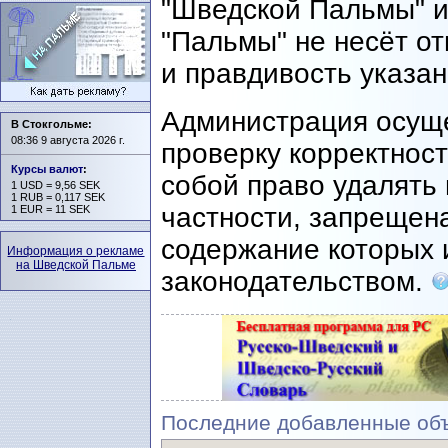
"Шведской Пальмы" и
"Пальмы" не несёт о
и правдивость указа
Администрация осущ
В Стокгольме:
08:36 9 августа 2026 г.
проверку корректност
Курсы валют
:
собой право удалять 
1 USD = 9,56 SEK
1 RUB = 0,117 SEK
частности, запрещен
1 EUR = 11 SEK
содержание которых 
Информация о рекламе
на Шведской Пальме
законодательством.
Последние добавленные объ