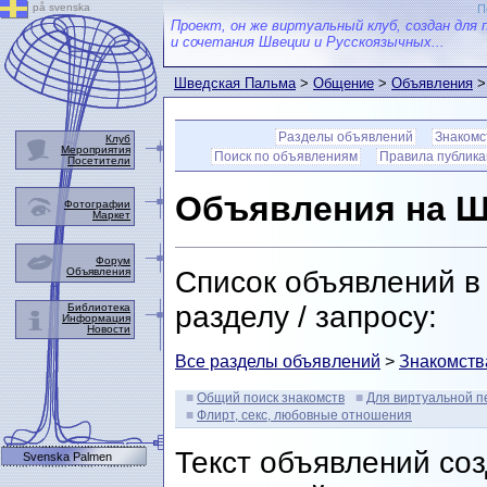
på svenska
П
Проект, он же виртуальный клуб, создан для 
и сочетания Швеции и Русскоязычных...
Шведская Пальма
>
Общение
>
Объявления
>
Разделы объявлений
Знакомс
Клуб
Мероприятия
Поиск по объявлениям
Правила публик
Посетители
Объявления на Ш
Фотографии
Маркет
Форум
Объявления
Список объявлений в
разделу / запросу:
Библиотека
Информация
Новости
Все разделы объявлений
>
Знакомств
Общий поиск знакомств
Для виртуальной п
Флирт, секс, любовные отношения
Текст объявлений со
Svenska Palmen