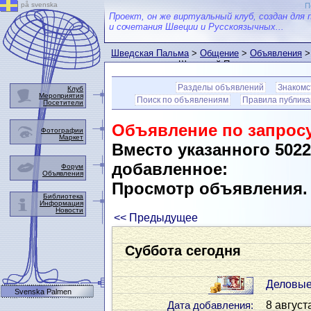
på svenska
П
Проект, он же виртуальный клуб, создан для 
и сочетания Швеции и Русскоязычных...
Шведская Пальма
>
Общение
>
Объявления
>
пользователем Шведской Пальмы
Разделы объявлений
Знакомс
Клуб
Мероприятия
Поиск по объявлениям
Правила публик
Посетители
Объявление по запросу
Фотографии
Маркет
Вместо указанного 502
добавленное:
Форум
Объявления
Просмотр объявления
Библиотека
Информация
Новости
<< Предыдущее
Суббота сегодня
Деловые
Svenska Palmen
8 август
Дата добавления: