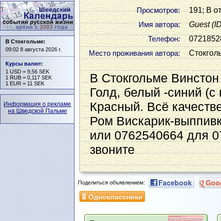
191; В о
Просмотров:
Guest
(I
Имя автора:
0721852
Телефон:
В Стокгольме:
09:02 8 августа 2026 г.
Стокгол
Место проживания автора:
Курсы валют
:
1 USD = 9,56 SEK
В Стокгольме Винстон
1 RUB = 0,117 SEK
1 EUR = 11 SEK
Голд, белый -синий (с
Красный. Всё качестве
Информация о рекламе
на Шведской Пальме
Ром Вискарик-выппивк
или 0762540664 для 0
звоните
Facebook
Goo
Поделиться объявлением:
Одноклассники