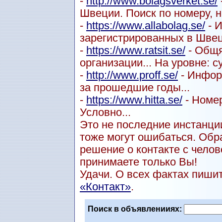
-
http://www.bolagsverket.se/
Швеции. Поиск по номеру, н
-
https://www.allabolag.se/
- 
зарегистрированных в Швец
-
https://www.ratsit.se/
- Общя
организации... На уровне: с
-
http://www.proff.se/
- Инфор
за прошедшие годы...
-
https://www.hitta.se/
- Номер
Условно...
Это не последние инстанции
тоже могут ошибаться. Обр
решение о контакте с чел
принимаете только Вы!
Удачи. О всех фактах пиши
«Контакт»
.
Поиск в объявленииях: