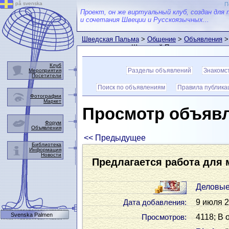
på svenska
П
Проект, он же виртуальный клуб, создан для 
и сочетания Швеции и Русскоязычных...
Шведская Пальма
>
Общение
>
Объявления
>
пользователем Шведской Пальмы
Клуб
Разделы объявлений
Знакомс
Мероприятия
Посетители
Поиск по объявлениям
Правила публика
Фотографии
Маркет
Просмотр объяв
Форум
Объявления
<< Предыдущее
Библиотека
Информация
Новости
Предлагается работа для 
Деловые
9 июля 2
Дата добавления:
Svenska Palmen
4118; В 
Просмотров: