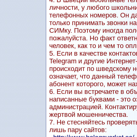
4. В Швеции мобильные тел
личности, у любого школьн
телефонных номеров. Он даж
только принимать звонки н
СИМку. Поэтому иногда пол
пожалуйста. Но факт ответн
человек, как то и чем то оп
5. Если в качестве контакт
Telegram и другие Интерне
происходит по шведскому но
означает, что данный теле
абонент которого, может на
6. Если вы встречаете в о
написанные буквами - это о
администрацией. Контактиру
жертвой мошенничества.
7. Не стесняйтесь проверят
лишь пару сайтов: