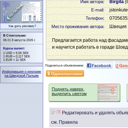
Birgita
(
Имя автора:
jstonkute
Е-mail:
0705635
Телефон:
Швеция (
Место проживания автора:
В Стокгольме:
Предлагается работа над фасадами
06:21 8 августа 2026 г.
и научится работать в гораде Шов
Курсы валют
:
1 USD = 9,56 SEK
1 RUB = 0,117 SEK
1 EUR = 11 SEK
Facebook
Goo
Поделиться объявлением:
Информация о рекламе
Одноклассники
на Шведской Пальме
Поднять наверх,
выделить цветом
Редактировать и удалять объя
см. Правила