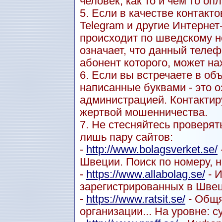
человек, как то и чем то оп
5. Если в качестве контакт
Telegram и другие Интерне
происходит по шведскому но
означает, что данный теле
абонент которого, может на
6. Если вы встречаете в о
написанные буквами - это о
администрацией. Контактиру
жертвой мошенничества.
7. Не стесняйтесь проверят
лишь пару сайтов:
-
http://www.bolagsverket.se/
Швеции. Поиск по номеру, н
-
https://www.allabolag.se/
- 
зарегистрированных в Швец
-
https://www.ratsit.se/
- Общя
организации... На уровне: с