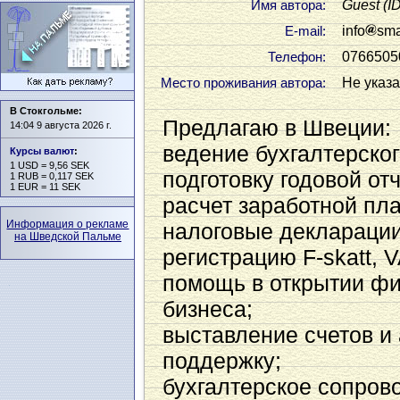
Guest
(I
Имя автора:
info
sma
Е-mail:
0766505
Телефон:
Не указ
Место проживания автора:
В Стокгольме:
Предлагаю в Швеции:
14:04 9 августа 2026 г.
ведение бухгалтерског
Курсы валют
:
1 USD = 9,56 SEK
подготовку годовой от
1 RUB = 0,117 SEK
1 EUR = 11 SEK
расчет заработной пла
Информация о рекламе
налоговые декларации
на Шведской Пальме
регистрацию F-skatt, 
помощь в открытии ф
бизнеса;
выставление счетов и
поддержку;
бухгалтерское сопров