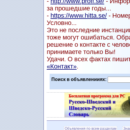
-
http://www.proff.se/
- Инфор
за прошедшие годы...
-
https://www.hitta.se/
- Номер
Условно...
Это не последние инстанции
тоже могут ошибаться. Обр
решение о контакте с чел
принимаете только Вы!
Удачи. О всех фактах пиши
«Контакт»
.
Поиск в объявленииях:
Объявления по всем разделам
Зна