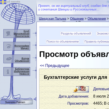
på svenska
П
Проект, он же виртуальный клуб, создан для 
и сочетания Швеции и Русскоязычных...
Шведская Пальма
>
Общение
>
Объявления
>
пользователем Шведской Пальмы
Клуб
Разделы объявлений
Знакомс
Мероприятия
Посетители
Поиск по объявлениям
Правила публика
Фотографии
Маркет
Просмотр объяв
Форум
Объявления
<< Предыдущее
Библиотека
Информация
Новости
Бухгалтерские услуги для
Деловые
8 июля 2
Дата добавления:
Svenska Palmen
4465; В 
Просмотров: