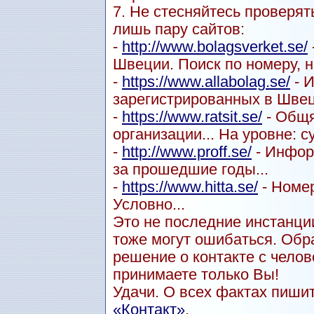
7. Не стесняйтесь проверят
лишь пару сайтов:
-
http://www.bolagsverket.se/
Швеции. Поиск по номеру, н
-
https://www.allabolag.se/
- 
зарегистрированных в Швец
-
https://www.ratsit.se/
- Общя
организации... На уровне: с
-
http://www.proff.se/
- Инфор
за прошедшие годы...
-
https://www.hitta.se/
- Номер
Условно...
Это не последние инстанции
тоже могут ошибаться. Обр
решение о контакте с чел
принимаете только Вы!
Удачи. О всех фактах пиши
«Контакт»
.