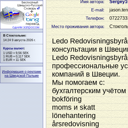
Sergey1
Имя автора:
jason.ten
Е-mail:
0722733
Телефон:
Стокгол
Место проживания автора:
В Стокгольме:
Ledo Redovisningsbyrå
14:24 9 августа 2026 г.
консультации в Швеци
Курсы валют
:
1 USD = 9,56 SEK
Ledo Redovisningsbyrå
1 RUB = 0,117 SEK
1 EUR = 11 SEK
профессиональные ус
Информация о рекламе
компаний в Швеции.
на Шведской Пальме
Мы помогаем с:
бухгалтерским учётом
bokföring
moms и skatt
lönehantering
årsredovisning