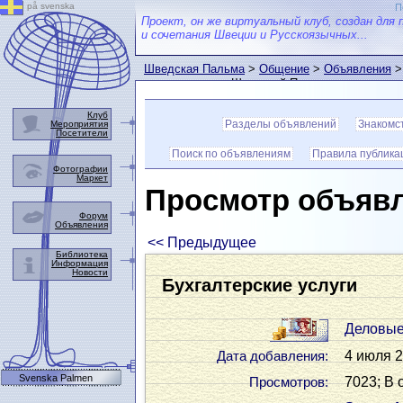
på svenska
П
Проект, он же виртуальный клуб, создан для 
и сочетания Швеции и Русскоязычных...
Шведская Пальма
>
Общение
>
Объявления
>
пользователем Шведской Пальмы
Клуб
Разделы объявлений
Знакомс
Мероприятия
Посетители
Поиск по объявлениям
Правила публика
Фотографии
Маркет
Просмотр объяв
Форум
Объявления
<< Предыдущее
Библиотека
Информация
Новости
Бухгалтерские услуги
Деловые
4 июля 2
Дата добавления:
Svenska Palmen
7023; В 
Просмотров: