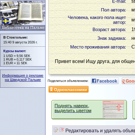
s
Е-mail:
м
Пол автора:
Человека, какого пола ищет
м
автор:
1
Возраст автора:
В Стокгольме:
н
Знак задиака:
15:40 9 августа 2026 г.
С
Место проживания автора:
Курсы валют
:
1 USD = 9,56 SEK
1 RUB = 0,117 SEK
Привет всем! Ищу друга, для обще
1 EUR = 11 SEK
Информация о рекламе
на Шведской Пальме
Facebook
Goo
Поделиться объявлением:
Одноклассники
Поднять наверх,
выделить цветом
Редактировать и удалять объя