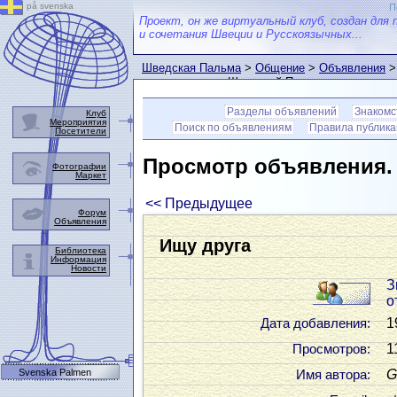
på svenska
П
Проект, он же виртуальный клуб, создан для 
и сочетания Швеции и Русскоязычных...
Шведская Пальма
>
Общение
>
Объявления
>
пользователем Шведской Пальмы
Разделы объявлений
Знакомс
Клуб
Мероприятия
Поиск по объявлениям
Правила публик
Посетители
Просмотр объявления
Фотографии
Маркет
<< Предыдущее
Форум
Объявления
Ищу друга
Библиотека
Информация
Новости
З
о
1
Дата добавления:
1
Просмотров:
Svenska Palmen
G
Имя автора: