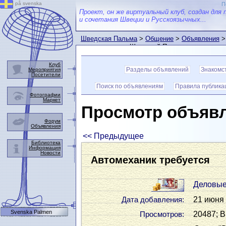
på svenska
П
Проект, он же виртуальный клуб, создан для 
и сочетания Швеции и Русскоязычных...
Шведская Пальма
>
Общение
>
Объявления
>
пользователем Шведской Пальмы
Клуб
Разделы объявлений
Знакомс
Мероприятия
Посетители
Поиск по объявлениям
Правила публика
Фотографии
Маркет
Просмотр объяв
Форум
Объявления
<< Предыдущее
Библиотека
Информация
Новости
Автомеханик требуется
Деловые
21 июня 
Дата добавления:
Svenska Palmen
20487; В
Просмотров: