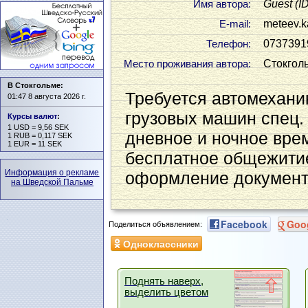
Guest
(I
Имя автора:
meteev.k
Е-mail:
0737391
Телефон:
Стокгол
Место проживания автора:
В Стокгольме:
Требуется автомехани
01:47 8 августа 2026 г.
грузовых машин спец. 
Курсы валют
:
1 USD = 9,56 SEK
дневное и ночное вре
1 RUB = 0,117 SEK
1 EUR = 11 SEK
бесплатное общежити
Информация о рекламе
оформление документо
на Шведской Пальме
Facebook
Goo
Поделиться объявлением:
Одноклассники
Поднять наверх,
выделить цветом