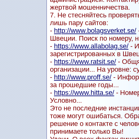
жертвой мошенничества.
7. Не стесняйтесь проверят
лишь пару сайтов:
-
http://www.bolagsverket.se/
Швеции. Поиск по номеру, н
-
https://www.allabolag.se/
- 
зарегистрированных в Швец
-
https://www.ratsit.se/
- Общя
организации... На уровне: с
-
http://www.proff.se/
- Инфор
за прошедшие годы...
-
https://www.hitta.se/
- Номер
Условно...
Это не последние инстанции
тоже могут ошибаться. Обр
решение о контакте с чел
принимаете только Вы!