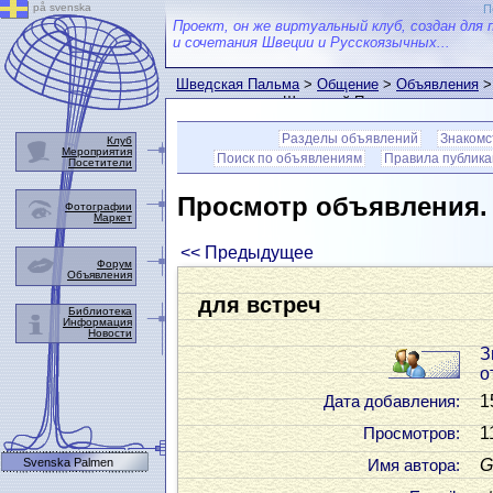
på svenska
П
Проект, он же виртуальный клуб, создан для 
и сочетания Швеции и Русскоязычных...
Шведская Пальма
>
Общение
>
Объявления
>
пользователем Шведской Пальмы
Разделы объявлений
Знакомс
Клуб
Мероприятия
Поиск по объявлениям
Правила публик
Посетители
Просмотр объявления
Фотографии
Маркет
<< Предыдущее
Форум
Объявления
для встреч
Библиотека
Информация
Новости
З
о
1
Дата добавления:
1
Просмотров:
Svenska Palmen
G
Имя автора: