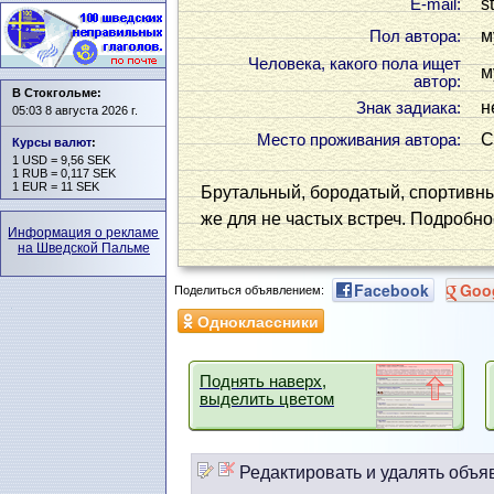
s
Е-mail:
м
Пол автора:
Человека, какого пола ищет
м
автор:
В Стокгольме:
н
Знак задиака:
05:03 8 августа 2026 г.
С
Место проживания автора:
Курсы валют
:
1 USD = 9,56 SEK
1 RUB = 0,117 SEK
1 EUR = 11 SEK
Брутальный, бородатый, спортивный
же для не частых встреч. Подробно
Информация о рекламе
на Шведской Пальме
Facebook
Goo
Поделиться объявлением:
Одноклассники
Поднять наверх,
выделить цветом
Редактировать и удалять объя