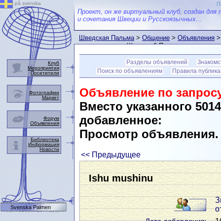
på svenska
П
Проект, он же виртуальный клуб, создан для 
и сочетания Швеции и Русскоязычных...
Шведская Пальма
>
Общение
>
Объявления
>
пользователем Шведской Пальмы
Разделы объявлений
Знакомс
Клуб
Мероприятия
Поиск по объявлениям
Правила публик
Посетители
Объявление по запросу
Фотографии
Маркет
Вместо указанного 501
добавленное:
Форум
Объявления
Просмотр объявления
Библиотека
Информация
Новости
<< Предыдущее
Ishu mushinu
З
Svenska Palmen
о