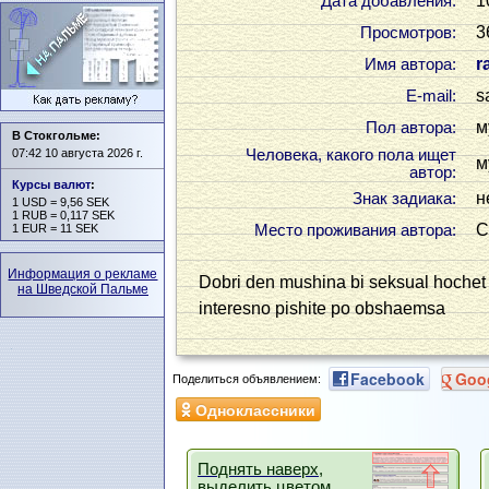
1
Дата добавления:
3
Просмотров:
r
Имя автора:
s
Е-mail:
м
Пол автора:
В Стокгольме:
07:42 10 августа 2026 г.
Человека, какого пола ищет
м
автор:
Курсы валют
:
н
Знак задиака:
1 USD = 9,56 SEK
1 RUB = 0,117 SEK
С
1 EUR = 11 SEK
Место проживания автора:
Информация о рекламе
Dobri den mushina bi seksual hoche
на Шведской Пальме
interesno pishite po obshaemsa
Facebook
Goo
Поделиться объявлением:
Одноклассники
Поднять наверх,
выделить цветом