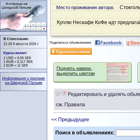
Стокгол
Место проживания автора:
Куплю Нескафе КоФе идт предлага
В Стокгольме:
Facebook
Goo
Поделиться объявлением:
21:28 8 августа 2026 г.
Одноклассники
Курсы валют
:
1 USD = 9,56 SEK
1 RUB = 0,117 SEK
1 EUR = 11 SEK
Поднять наверх,
выделить цветом
Информация о рекламе
на Шведской Пальме
Редактировать и удалять объя
см. Правила
<< Предыдущее
Поиск в объявленииях: