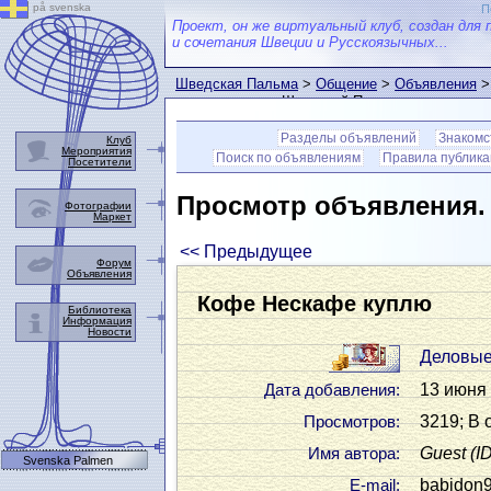
på svenska
П
Проект, он же виртуальный клуб, создан для 
и сочетания Швеции и Русскоязычных...
Шведская Пальма
>
Общение
>
Объявления
>
пользователем Шведской Пальмы
Разделы объявлений
Знакомс
Клуб
Мероприятия
Поиск по объявлениям
Правила публик
Посетители
Просмотр объявления
Фотографии
Маркет
<< Предыдущее
Форум
Объявления
Кофе Нескафе куплю
Библиотека
Информация
Новости
Деловые
13 июня 
Дата добавления:
3219; В 
Просмотров:
Guest
(I
Имя автора:
Svenska Palmen
babidon
Е-mail: