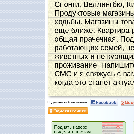
Спонги, Веллингбю, Ки
Продуктовые магазины
ходьбы. Магазины тов
еще ближе. Квартира 
общая прачечная. Под
работающих семей, н
животных и не курящи
проживание. Напишите
СМС и я свяжусь с вам
когда это станет акту
Facebook
Goo
Поделиться объявлением:
Одноклассники
Поднять наверх,
выделить цветом