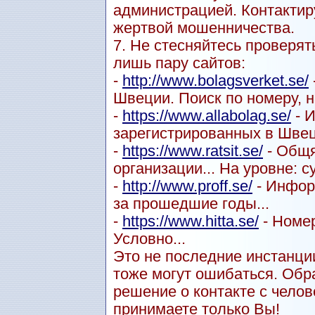
администрацией. Контактиру
жертвой мошенничества.
7. Не стесняйтесь проверят
лишь пару сайтов:
-
http://www.bolagsverket.se/
Швеции. Поиск по номеру, н
-
https://www.allabolag.se/
- 
зарегистрированных в Швец
-
https://www.ratsit.se/
- Общя
организации... На уровне: с
-
http://www.proff.se/
- Инфор
за прошедшие годы...
-
https://www.hitta.se/
- Номер
Условно...
Это не последние инстанции
тоже могут ошибаться. Обр
решение о контакте с чел
принимаете только Вы!