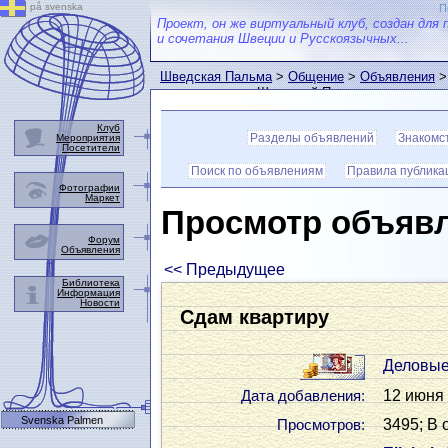
på svenska
П
Проект, он же виртуальный клуб, создан для 
и сочетания Швеции и Русскоязычных...
Шведская Пальма
>
Общение
>
Объявления
>
пользователем Шведской Пальмы
Клуб
Разделы объявлений
Знакомс
Мероприятия
Посетители
Поиск по объявлениям
Правила публика
Фотографии
Маркет
Просмотр объяв
Форум
Объявления
<< Предыдущее
Библиотека
Информация
Новости
Сдам квартиру
Деловые
12 июня 
Дата добавления:
Svenska Palmen
3495; В 
Просмотров: