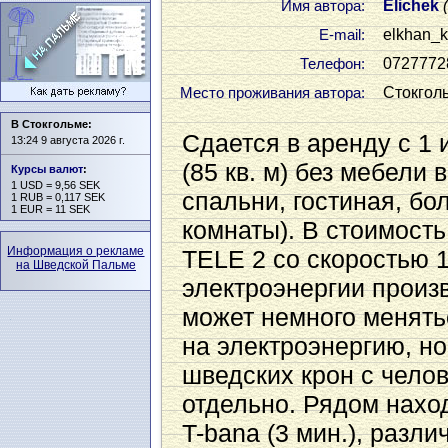
Elichek
Имя автора:
elkhan_
Е-mail:
0727772
Телефон:
Стокгол
Место проживания автора:
В Стокгольме:
Сдается в аренду с 1
13:24 9 августа 2026 г.
(85 кв. м) без мебели 
Курсы валют
:
1 USD = 9,56 SEK
спальни, гостиная, бо
1 RUB = 0,117 SEK
1 EUR = 11 SEK
комнаты). В стоимость
Информация о рекламе
TELE 2 со скоростью 
на Шведской Пальме
электроэнергии произ
может немного менять
на электроэнергию, но
шведских крон с чело
отдельно. Рядом наход
T-bana (3 мин.), разл