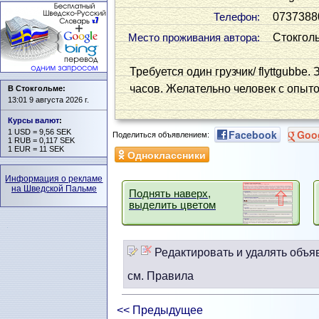
0737388
Телефон:
Стокгол
Место проживания автора:
Требуется один грузчик/ flyttgubbe.
часов. Желательно человек с опыто
В Стокгольме:
13:01 9 августа 2026 г.
Курсы валют
:
1 USD = 9,56 SEK
Facebook
Goo
Поделиться объявлением:
1 RUB = 0,117 SEK
1 EUR = 11 SEK
Одноклассники
Информация о рекламе
на Шведской Пальме
Поднять наверх,
выделить цветом
Редактировать и удалять объя
см. Правила
<< Предыдущее