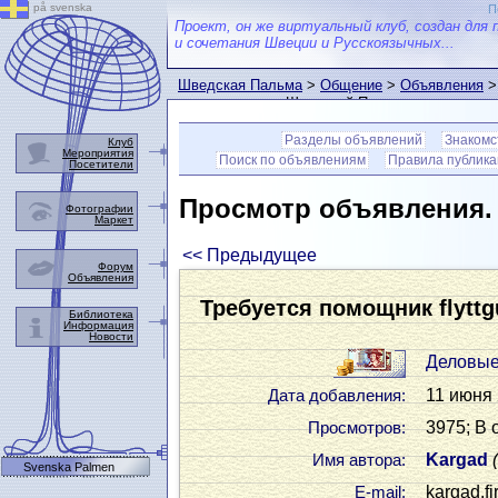
på svenska
П
Проект, он же виртуальный клуб, создан для 
и сочетания Швеции и Русскоязычных...
Шведская Пальма
>
Общение
>
Объявления
>
пользователем Шведской Пальмы
Разделы объявлений
Знакомс
Клуб
Мероприятия
Поиск по объявлениям
Правила публик
Посетители
Просмотр объявления
Фотографии
Маркет
<< Предыдущее
Форум
Объявления
Требуется помощник flytt
Библиотека
Информация
Новости
Деловые
11 июня 
Дата добавления:
3975; В 
Просмотров:
Kargad
Имя автора:
Svenska Palmen
kargad.f
Е-mail: