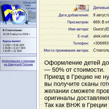
Деловые
9 август
Дата добавления:
669; В о
Просмотров:
Guest
(I
Имя автора:
В Стокгольме:
15:28 9 августа 2026 г.
alek.rah
Е-mail:
Курсы валют
:
+306993
Телефон:
1 USD = 9,56 SEK
1 RUB = 0,117 SEK
Стокгол
Место проживания автора:
1 EUR = 11 SEK
Оформление детей до 
Информация о рекламе
на Шведской Пальме
— 50% от стоимости.
Приезд в Грецию не н
вы получите сканы го
желании сможете пров
оригиналы доставляют
Так как ВНЖ в Греции 