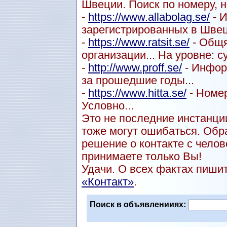
Швеции. Поиск по номеру, н
-
https://www.allabolag.se/
- 
зарегистрированных в Швец
-
https://www.ratsit.se/
- Общя
организации... На уровне: с
-
http://www.proff.se/
- Инфор
за прошедшие годы...
-
https://www.hitta.se/
- Номер
Условно...
Это не последние инстанции
тоже могут ошибаться. Обр
решение о контакте с чел
принимаете только Вы!
Удачи. О всех фактах пиши
«Контакт»
.
Поиск в объявленииях: