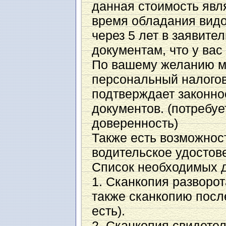
данная стоимость явл
время обладания видо
через 5 лет в заявите
документам, что у вас 
По вашему желанию м
персональный налоговы
подтверждает законн
документов. (потребу
доверенность)
Также есть возможнос
водительское удостов
Список необходимых д
1. Сканкопия разворот
также сканкопию посл
есть).
2. Сканкопия свидете