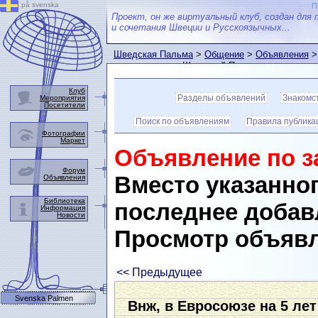
på svenska
П
Проект, он же виртуальный клуб, создан для 
и сочетания Швеции и Русскоязычных...
Шведская Пальма
>
Общение
>
Объявления
>
пользователем Шведской Пальмы
Клуб
Разделы объявлений
Знакомс
Мероприятия
Посетители
Поиск по объявлениям
Правила публика
Фотографии
Маркет
Объявление по з
Форум
Вместо указанног
Объявления
Библиотека
последнее добав
Информация
Новости
Просмотр объяв
<< Предыдущее
Svenska Palmen
Внж, в Евросоюзе на 5 лет 