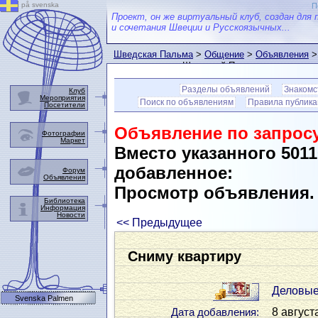
på svenska
П
Проект, он же виртуальный клуб, создан для 
и сочетания Швеции и Русскоязычных...
Шведская Пальма
>
Общение
>
Объявления
>
пользователем Шведской Пальмы
Разделы объявлений
Знакомс
Клуб
Мероприятия
Поиск по объявлениям
Правила публик
Посетители
Объявление по запросу
Фотографии
Маркет
Вместо указанного 501
добавленное:
Форум
Объявления
Просмотр объявления
Библиотека
Информация
Новости
<< Предыдущее
Сниму квартиру
Деловые
Svenska Palmen
8 август
Дата добавления: