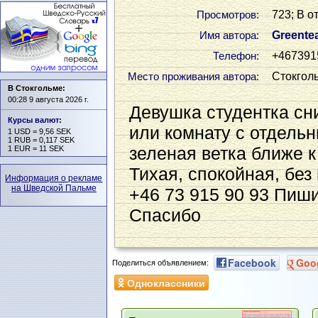
723; В о
Просмотров:
Greente
Имя автора:
+467391
Телефон:
Стокгол
Место проживания автора:
В Стокгольме:
00:28 9 августа 2026 г.
Девушка студентка сни
Курсы валют
:
или комнату с отдель
1 USD = 9,56 SEK
1 RUB = 0,117 SEK
зеленая ветка ближе к 
1 EUR = 11 SEK
Тихая, спокойная, без
Информация о рекламе
на Шведской Пальме
+46 73 915 90 93 Пиш
Спасибо
Facebook
Goo
Поделиться объявлением:
Одноклассники