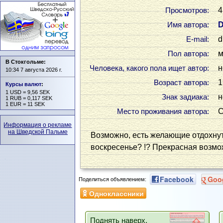
4
Просмотров:
D
Имя автора:
d
Е-mail:
м
Пол автора:
В Стокгольме:
н
Человека, какого пола ищет автор:
10:34 7 августа 2026 г.
1
Возраст автора:
Курсы валют
:
1 USD = 9,56 SEK
н
Знак задиака:
1 RUB = 0,117 SEK
1 EUR = 11 SEK
С
Место проживания автора:
Информация о рекламе
на Шведской Пальме
Возможно, есть желающие отдохнуть
воскресенье? !? Прекрасная возмо
Facebook
Goo
Поделиться объявлением:
Одноклассники
Поднять наверх,