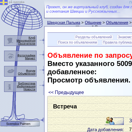
på svenska
П
Проект, он же виртуальный клуб, создан для 
и сочетания Швеции и Русскоязычных...
Шведская Пальма
>
Общение
>
Объявления
>
пользователем Шведской Пальмы
Разделы объявлений
Знакомс
Клуб
Мероприятия
Поиск по объявлениям
Правила публик
Посетители
Объявление по запросу
Фотографии
Маркет
Вместо указанного 500
добавленное:
Форум
Объявления
Просмотр объявления
Библиотека
Информация
Новости
<< Предыдущее
Встреча
З
Svenska Palmen
7
Дата добавления: