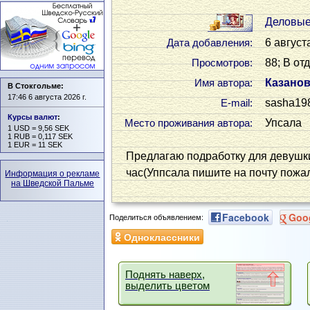
Деловые
6 август
Дата добавления:
88; В от
Просмотров:
Казано
Имя автора:
В Стокгольме:
17:46 6 августа 2026 г.
sasha19
Е-mail:
Курсы валют
:
Упсала
Место проживания автора:
1 USD = 9,56 SEK
1 RUB = 0,117 SEK
1 EUR = 11 SEK
Предлагаю подработку для девушки 
час(Уппсала пишите на почту пожа
Информация о рекламе
на Шведской Пальме
Facebook
Goo
Поделиться объявлением:
Одноклассники
Поднять наверх,
выделить цветом