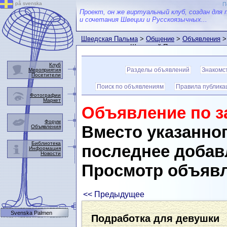
på svenska
П
Проект, он же виртуальный клуб, создан для 
и сочетания Швеции и Русскоязычных...
Шведская Пальма
>
Общение
>
Объявления
>
пользователем Шведской Пальмы
Клуб
Разделы объявлений
Знакомс
Мероприятия
Посетители
Поиск по объявлениям
Правила публика
Фотографии
Маркет
Объявление по з
Форум
Вместо указанног
Объявления
Библиотека
последнее добав
Информация
Новости
Просмотр объяв
<< Предыдущее
Svenska Palmen
Подработка для девушки