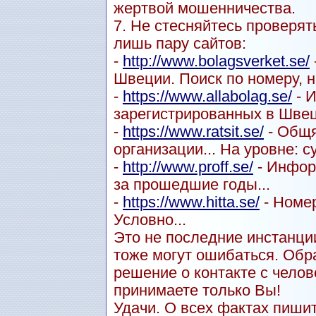
жертвой мошенничества.
7. Не стесняйтесь проверят
лишь пару сайтов:
-
http://www.bolagsverket.se/
Швеции. Поиск по номеру, н
-
https://www.allabolag.se/
- 
зарегистрированных в Швец
-
https://www.ratsit.se/
- Общя
организации... На уровне: с
-
http://www.proff.se/
- Инфор
за прошедшие годы...
-
https://www.hitta.se/
- Номер
Условно...
Это не последние инстанции
тоже могут ошибаться. Обр
решение о контакте с чел
принимаете только Вы!
Удачи. О всех фактах пиши