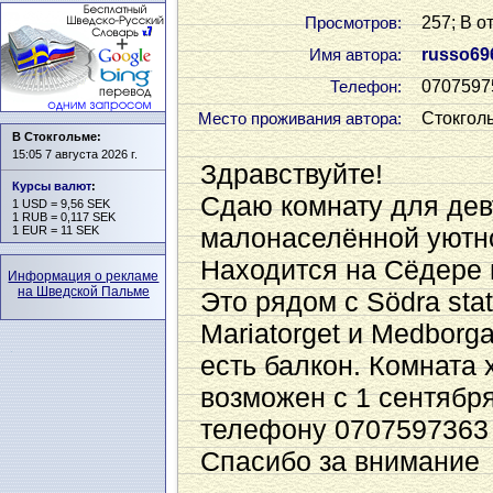
257; В о
Просмотров:
russo69
Имя автора:
0707597
Телефон:
Стокгол
Место проживания автора:
В Стокгольме:
15:05 7 августа 2026 г.
Здравствуйте!
Курсы валют
:
Сдаю комнату для де
1 USD = 9,56 SEK
1 RUB = 0,117 SEK
малонаселённой уютно
1 EUR = 11 SEK
Находится на Сёдере 
Информация о рекламе
на Шведской Пальме
Это рядом с Södra stat
Mariatorget и Medborg
есть балкон. Комната
возможен с 1 сентябр
телефону 0707597363
Спасибо за внимание