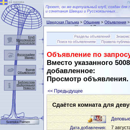
på svenska
П
Проект, он же виртуальный клуб, создан для 
и сочетания Швеции и Русскоязычных...
Шведская Пальма
>
Общение
>
Объявления
>
пользователем Шведской Пальмы
Разделы объявлений
Знакомс
Клуб
Мероприятия
Поиск по объявлениям
Правила публик
Посетители
Объявление по запросу
Фотографии
Маркет
Вместо указанного 500
добавленное:
Форум
Объявления
Просмотр объявления
Библиотека
Информация
Новости
<< Предыдущее
Сдаётся комната для дев
Деловые
Svenska Palmen
7 август
Дата добавления: