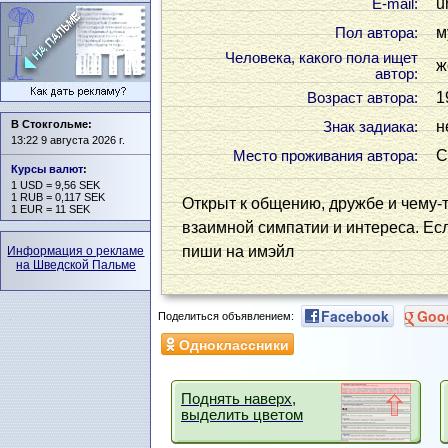
u
Е-mail:
м
Пол автора:
Человека, какого пола ищет
ж
автор:
1
Возраст автора:
В Стокгольме:
н
Знак задиака:
13:22 9 августа 2026 г.
С
Место проживания автора:
Курсы валют
:
1 USD = 9,56 SEK
1 RUB = 0,117 SEK
Открыт к общению, дружбе и чему-
1 EUR = 11 SEK
взаимной симпатии и интереса. Ес
пиши на имэйл
Информация о рекламе
на Шведской Пальме
Facebook
Goo
Поделиться объявлением:
Одноклассники
Поднять наверх,
выделить цветом