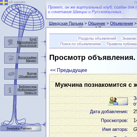
på svenska
П
Проект, он же виртуальный клуб, создан для 
и сочетания Швеции и Русскоязычных...
Шведская Пальма
>
Общение
>
Объявления
>
пользователем Шведской Пальмы
Разделы объявлений
Знакомс
Клуб
Мероприятия
Поиск по объявлениям
Правила публик
Посетители
Просмотр объявления
Фотографии
Маркет
<< Предыдущее
Форум
Объявления
Мужчина познакомится с 
Библиотека
Информация
Новости
З
о
2
Дата добавления:
1
Просмотров:
Svenska Palmen
G
Имя автора: