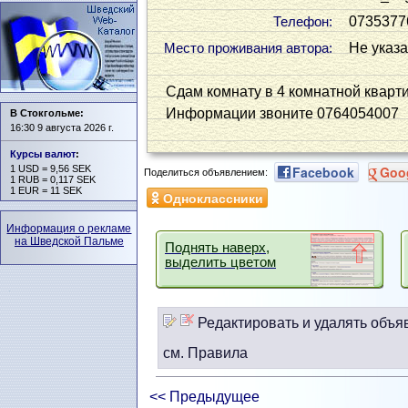
0735377
Телефон:
Не указ
Место проживания автора:
Сдам комнату в 4 комнатной кварт
Информации звоните 0764054007
В Стокгольме:
16:30 9 августа 2026 г.
Курсы валют
:
1 USD = 9,56 SEK
Facebook
Goo
Поделиться объявлением:
1 RUB = 0,117 SEK
1 EUR = 11 SEK
Одноклассники
Информация о рекламе
на Шведской Пальме
Поднять наверх,
выделить цветом
Редактировать и удалять объя
см. Правила
<< Предыдущее