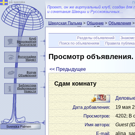
på svenska
П
Проект, он же виртуальный клуб, создан для 
и сочетания Швеции и Русскоязычных...
Шведская Пальма
>
Общение
>
Объявления
>
пользователем Шведской Пальмы
Разделы объявлений
Знакомс
Клуб
Мероприятия
Поиск по объявлениям
Правила публик
Посетители
Просмотр объявления
Фотографии
Маркет
<< Предыдущее
Форум
Объявления
Сдам комнату
Библиотека
Информация
Новости
Деловые
19 мая 2
Дата добавления:
4202; В 
Просмотров:
Guest
(I
Имя автора:
Svenska Palmen
alina_s
Е-mail: