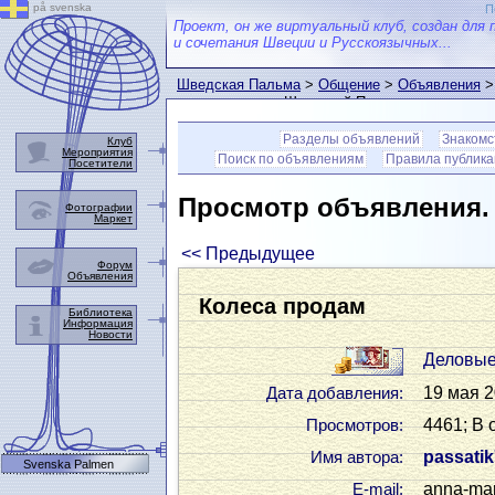
på svenska
П
Проект, он же виртуальный клуб, создан для 
и сочетания Швеции и Русскоязычных...
Шведская Пальма
>
Общение
>
Объявления
>
пользователем Шведской Пальмы
Разделы объявлений
Знакомс
Клуб
Мероприятия
Поиск по объявлениям
Правила публик
Посетители
Просмотр объявления
Фотографии
Маркет
<< Предыдущее
Форум
Объявления
Колеса продам
Библиотека
Информация
Новости
Деловые
19 мая 2
Дата добавления:
4461; В 
Просмотров:
passati
Имя автора:
Svenska Palmen
anna-ma
Е-mail: