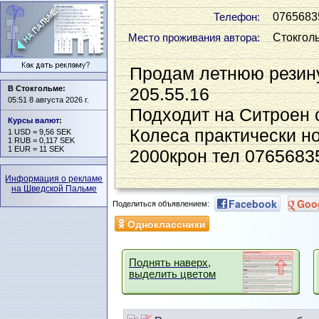
0765683
Телефон:
Стокгол
Место проживания автора:
Продам летнюю резину
В Стокгольме:
205.55.16
05:51 8 августа 2026 г.
Подходит на Ситроен с
Курсы валют
:
Колеса практически н
1 USD = 9,56 SEK
1 RUB = 0,117 SEK
1 EUR = 11 SEK
2000крон тел 0765683
Информация о рекламе
на Шведской Пальме
Facebook
Goo
Поделиться объявлением:
Одноклассники
Поднять наверх,
выделить цветом