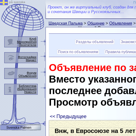
på svenska
П
Проект, он же виртуальный клуб, создан для 
и сочетания Швеции и Русскоязычных...
Шведская Пальма
>
Общение
>
Объявления
>
пользователем Шведской Пальмы
Клуб
Разделы объявлений
Знакомс
Мероприятия
Посетители
Поиск по объявлениям
Правила публика
Фотографии
Маркет
Объявление по з
Форум
Вместо указанног
Объявления
Библиотека
последнее добав
Информация
Новости
Просмотр объяв
<< Предыдущее
Svenska Palmen
Внж, в Евросоюзе на 5 лет 