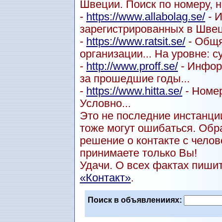
Швеции. Поиск по номеру, н
-
https://www.allabolag.se/
- 
зарегистрированных в Швец
-
https://www.ratsit.se/
- Общя
организации... На уровне: с
-
http://www.proff.se/
- Инфор
за прошедшие годы...
-
https://www.hitta.se/
- Номер
Условно...
Это не последние инстанции
тоже могут ошибаться. Обр
решение о контакте с чел
принимаете только Вы!
Удачи. О всех фактах пиши
«Контакт»
.
Поиск в объявленииях: