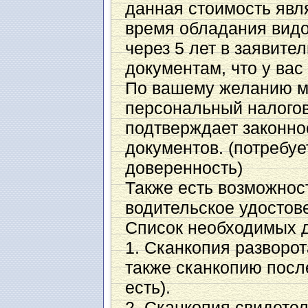
данная стоимость явл
время обладания видо
через 5 лет в заявите
документам, что у вас 
По вашему желанию м
персональный налоговы
подтверждает законн
документов. (потребу
доверенность)
Также есть возможнос
водительское удостов
Список необходимых д
1. Сканкопия разворот
также сканкопию посл
есть).
2. Сканкопия свидете