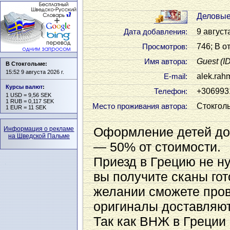
Деловые
9 август
Дата добавления:
746; В о
Просмотров:
Guest
(I
Имя автора:
В Стокгольме:
15:52 9 августа 2026 г.
alek.rah
Е-mail:
Курсы валют
:
+306993
Телефон:
1 USD = 9,56 SEK
1 RUB = 0,117 SEK
Стокгол
Место проживания автора:
1 EUR = 11 SEK
Оформление детей до 
Информация о рекламе
на Шведской Пальме
— 50% от стоимости.
Приезд в Грецию не н
вы получите сканы го
желании сможете пров
оригиналы доставляют
Так как ВНЖ в Греции 