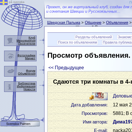
på svenska
П
Проект, он же виртуальный клуб, создан для 
и сочетания Швеции и Русскоязычных...
Шведская Пальма
>
Общение
>
Объявления
>
пользователем Шведской Пальмы
Разделы объявлений
Знакомс
Клуб
Мероприятия
Поиск по объявлениям
Правила публик
Посетители
Просмотр объявления
Фотографии
Маркет
<< Предыдущее
Форум
Объявления
Сдаются три комнаты в 4-
Библиотека
Информация
Новости
Деловые
12 мая 2
Дата добавления:
5881; В 
Просмотров:
Дима19
Имя автора:
Svenska Palmen
nacka20
Е-mail: