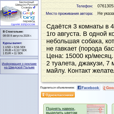
0761305
Телефон:
Не указ
Место проживания автора:
Сдаётся 3 комнаты в 4
В Стокгольме:
1го августа. В одной 
08:00 8 августа 2026 г.
небольшая собака, кот
Курсы валют
:
не гавкает (порода бас
1 USD = 9,56 SEK
1 RUB = 0,117 SEK
1 EUR = 11 SEK
Цена: 15000 кр/месяц.
2 туалета, джакузи, 7
Информация о рекламе
на Шведской Пальме
майлу. Контакт желате
Facebook
Goo
Поделиться объявлением:
Одноклассники
Поднять наверх,
выделить цветом