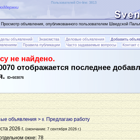
Пользователей On-line: 3813
поддержки
 Просмотр объявления, опубликованного пользователем Шведской Пал
зделы объявлений
Знакомства
Деловые объявления
Добавить объя
ъявлениям
Правила публикации
Часто задаваемые вопросы
Контакт 
су не найдено.
0070 отображается последнее добав
я.
ID=503076
вые объявления
>
Предлагаю работу
8.
ста 2026 г.
(окончание: 7 сентября 2026 г.)
 отдельном окне: 78