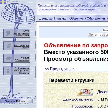
på svenska
Проект, он же виртуальный клуб, создан для 
и сочетания Швеции и Русскоязычных...
Шведская Пальма
>
Общение
>
Объявления
>
Ра
Клуб
Мероприятия
Поиск по об
Посетители
Объявление по запро
Фотографии
Маркет
Вместо указанного 50
Просмотр объявлени
Форум
Объявления
Библиотека
<< Предыдущее
Информация
Новости
Перевезти игрушки
Дело
8 авгу
Дата добавления:
Svenska Palmen
88; В
Просмотров: