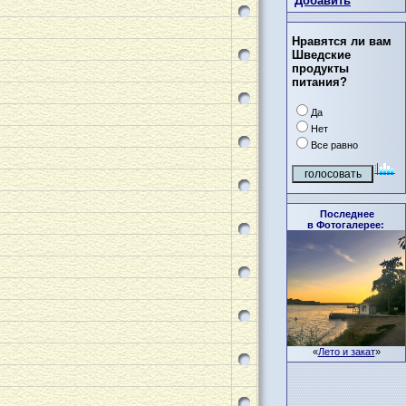
Добавить
Нравятся ли вам
Шведские
продукты
питания?
Да
Нет
Все равно
Последнее
в Фотогалерее:
«
Лето и закат
»