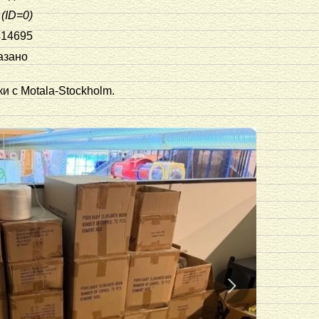
(ID=0)
414695
азано
 с Motala-Stockholm.