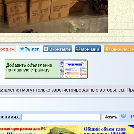
oogle+
Twitter
Вконтакте
Мой мир
Однокласс
Добавить объявление
на главную страницу
ъявления могут только зарегистрированные авторы.
см. Пр
ленииях:
Р