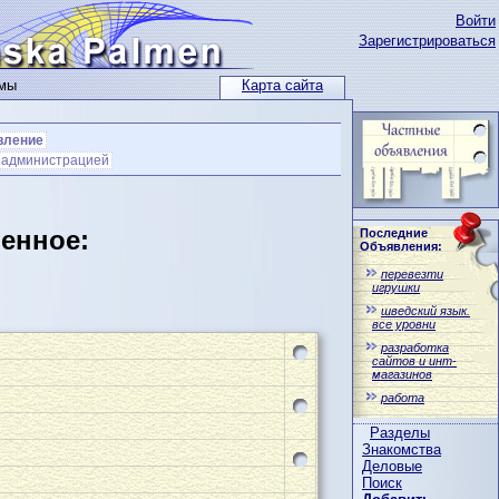
Войти
Зарегистрироваться
ьмы
Карта сайта
вление
с администрацией
ленное:
Последние
Объявления:
перевезти
игрушки
шведский язык.
все уровни
разработка
сайтов и инт-
магазинов
работа
Разделы
Знакомства
Деловые
Поиск