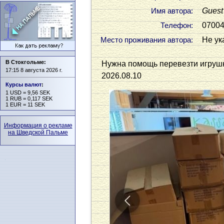
Guest
Имя автора:
0700
Телефон:
Не ук
Место проживания автора:
В Стокгольме:
Нужна помощь перевезти игрушки
17:15 8 августа 2026 г.
2026.08.10
Курсы валют
:
1 USD = 9,56 SEK
1 RUB = 0,117 SEK
1 EUR = 11 SEK
Информация о рекламе
на Шведской Пальме