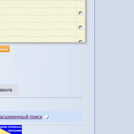
ники
авила
асширенный поиск