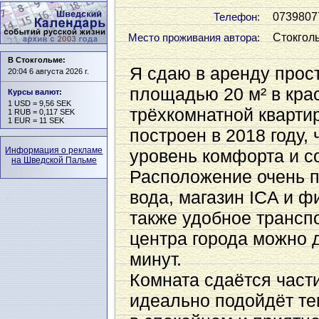
0739807
Телефон:
Стокгол
Место проживания автора:
В Стокгольме:
Я сдаю в аренду прос
20:04 6 августа 2026 г.
площадью 20 м² в кра
Курсы валют
:
1 USD = 9,56 SEK
трёхкомнатной кварти
1 RUB = 0,117 SEK
1 EUR = 11 SEK
построен в 2018 году,
Информация о рекламе
уровень комфорта и с
на Шведской Пальме
Расположение очень п
вода, магазин ICA и фи
также удобное трансп
центра города можно 
минут.
Комната сдаётся част
идеально подойдёт те