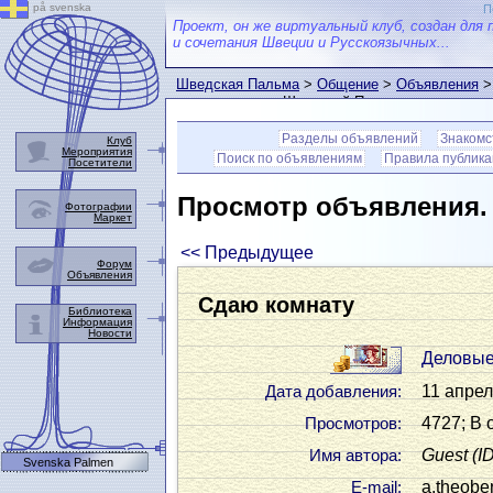
på svenska
П
Проект, он же виртуальный клуб, создан для 
и сочетания Швеции и Русскоязычных...
Шведская Пальма
>
Общение
>
Объявления
>
пользователем Шведской Пальмы
Разделы объявлений
Знакомс
Клуб
Мероприятия
Поиск по объявлениям
Правила публик
Посетители
Просмотр объявления
Фотографии
Маркет
<< Предыдущее
Форум
Объявления
Сдаю комнату
Библиотека
Информация
Новости
Деловые
11 апрел
Дата добавления:
4727; В 
Просмотров:
Guest
(I
Имя автора:
Svenska Palmen
a.theobe
Е-mail: