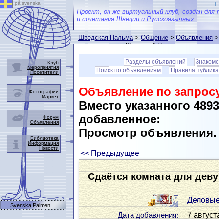
på svenska
П
Проект, он же виртуальный клуб, создан для 
и сочетания Швеции и Русскоязычных...
Шведская Пальма
>
Общение
>
Объявления
>
пользователем Шведской Пальмы
Разделы объявлений
Знакомс
Клуб
Мероприятия
Поиск по объявлениям
Правила публик
Посетители
Объявление по запросу
Фотографии
Маркет
Вместо указанного 489
добавленное:
Форум
Объявления
Просмотр объявления
Библиотека
Информация
Новости
<< Предыдущее
Сдаётся комната для дев
Деловые
Svenska Palmen
7 август
Дата добавления: