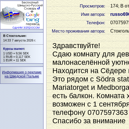
174; В о
Просмотров:
russo69
Имя автора:
0707597
Телефон:
Стокгол
Место проживания автора:
В Стокгольме:
14:33 7 августа 2026 г.
Здравствуйте!
Курсы валют
:
Сдаю комнату для де
1 USD = 9,56 SEK
1 RUB = 0,117 SEK
малонаселённой уютно
1 EUR = 11 SEK
Находится на Сёдере 
Информация о рекламе
на Шведской Пальме
Это рядом с Södra stat
Mariatorget и Medborg
есть балкон. Комната
возможен с 1 сентябр
телефону 0707597363
Спасибо за внимание